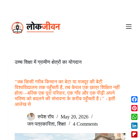
S
k
i
p
t
o
c
o
n
t
e
उच्च शिक्षा में ग्रामीण क्षेत्रों का योगदान
n
t
"जब किसी गरीब किसान का बेटा या मजदूर की बेटी
विश्वविद्यालय तक पहुँचती है, तब केवल एक छात्र शिक्षित नहीं
होता—बल्कि एक पूरा परिवार, एक गाँव और एक पीढ़ी अपने
भविष्य को बदलने की संभावना के करीब पहुँचती है।" - इसी
आलेख से
F
a
P
रुपेश रॉय
May 20, 2026
c
i
W
जन पत्रकारिता
,
शिक्षा
4 Comments
e
n
h
b
L
t
a
o
i
e