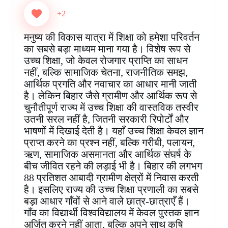
c
n
a
n
i
s
l
a
e
t
t
k
p
s
e
r
+2
b
e
s
e
b
e
g
e
o
r
A
d
o
n
r
मनुष्य की विकास यात्रा में शिक्षा को हमेशा परिवर्तन
o
e
p
I
a
g
a
का सबसे बड़ा माध्यम माना गया है। विशेष रूप से
k
s
p
n
r
e
m
उच्च शिक्षा, जो केवल रोजगार प्राप्ति का साधन
t
d
r
नहीं, बल्कि सामाजिक चेतना, राजनीतिक समझ,
आर्थिक प्रगति और नवाचार का आधार मानी जाती
है। लेकिन बिहार जैसे ग्रामीण और आर्थिक रूप से
चुनौतीपूर्ण राज्य में उच्च शिक्षा की वास्तविक तस्वीर
उतनी सरल नहीं है, जितनी सरकारी रिपोर्टों और
भाषणों में दिखाई देती है। यहाँ उच्च शिक्षा केवल ज्ञान
प्राप्त करने का प्रश्न नहीं, बल्कि गरीबी, पलायन,
ऋण, सामाजिक असमानता और आर्थिक संघर्ष के
बीच जीवित रहने की लड़ाई भी है। बिहार की लगभग
88 प्रतिशत आबादी ग्रामीण क्षेत्रों में निवास करती
है। इसलिए राज्य की उच्च शिक्षा प्रणाली का सबसे
बड़ा आधार गाँवों से आने वाले छात्र-छात्राएँ हैं।
गाँव का विद्यार्थी विश्वविद्यालय में केवल पुस्तक ज्ञान
अर्जित करने नहीं आता, बल्कि अपने साथ कृषि