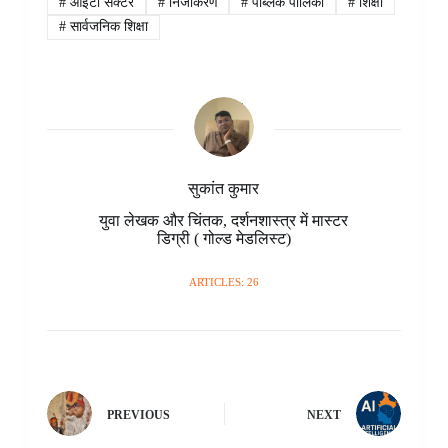
#
आईटी सेक्टर
#
निजीकरण
#
पब्लिक पालिका
#
शिक्षा
o
r
A
d
o
n
r
#
सार्वजनिक शिक्षा
o
e
p
I
a
g
a
k
s
p
n
r
e
m
t
d
r
सुकांत कुमार
युवा लेखक और चिंतक, दर्शनशास्त्र में मास्टर
डिग्री ( गोल्ड मेडलिस्ट)
ARTICLES: 26
PREVIOUS
NEXT