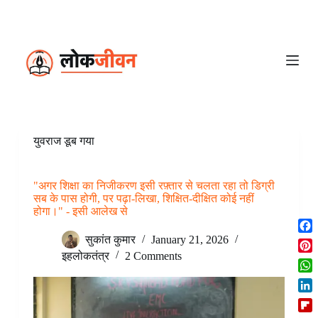
S
k
i
p
t
o
c
o
n
t
e
युवराज डूब गया
n
t
"अगर शिक्षा का निजीकरण इसी रफ़्तार से चलता रहा तो डिग्री
सब के पास होगी, पर पढ़ा-लिखा, शिक्षित-दीक्षित कोई नहीं
होगा।" - इसी आलेख से
F
सुकांत कुमार
January 21, 2026
a
इहलोकतंत्र
2 Comments
P
c
i
W
e
n
h
b
L
t
a
o
i
e