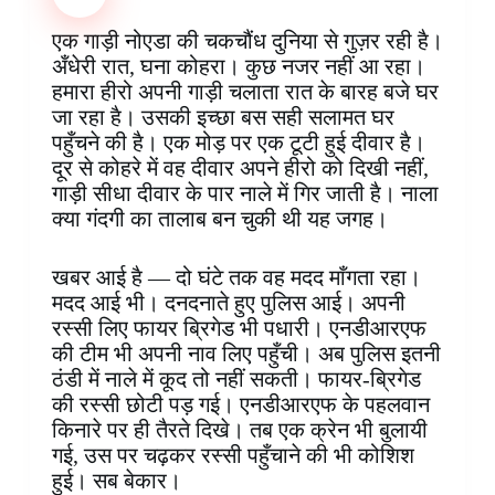
b
e
s
e
b
e
g
e
o
r
A
d
o
n
r
एक गाड़ी नोएडा की चकचौंध दुनिया से गुज़र रही है।
o
e
p
I
a
g
a
अँधेरी रात, घना कोहरा। कुछ नजर नहीं आ रहा।
k
s
p
n
r
e
m
हमारा हीरो अपनी गाड़ी चलाता रात के बारह बजे घर
t
d
r
जा रहा है। उसकी इच्छा बस सही सलामत घर
पहुँचने की है। एक मोड़ पर एक टूटी हुई दीवार है।
दूर से कोहरे में वह दीवार अपने हीरो को दिखी नहीं,
गाड़ी सीधा दीवार के पार नाले में गिर जाती है। नाला
क्या गंदगी का तालाब बन चुकी थी यह जगह।
खबर आई है — दो घंटे तक वह मदद माँगता रहा।
मदद आई भी। दनदनाते हुए पुलिस आई। अपनी
रस्सी लिए फायर ब्रिगेड भी पधारी। एनडीआरएफ
की टीम भी अपनी नाव लिए पहुँची। अब पुलिस इतनी
ठंडी में नाले में कूद तो नहीं सकती। फायर-ब्रिगेड
की रस्सी छोटी पड़ गई। एनडीआरएफ के पहलवान
किनारे पर ही तैरते दिखे। तब एक क्रेन भी बुलायी
गई, उस पर चढ़कर रस्सी पहुँचाने की भी कोशिश
हुई। सब बेकार।