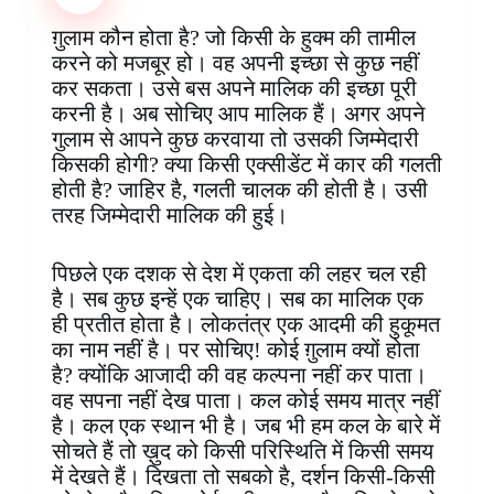
b
e
s
e
b
e
g
e
o
r
A
d
o
n
r
ग़ुलाम कौन होता है? जो किसी के हुक्म की तामील
o
e
p
I
a
g
a
करने को मजबूर हो। वह अपनी इच्छा से कुछ नहीं
k
s
p
n
r
e
m
कर सकता। उसे बस अपने मालिक की इच्छा पूरी
t
d
r
करनी है। अब सोचिए आप मालिक हैं। अगर अपने
गुलाम से आपने कुछ करवाया तो उसकी जिम्मेदारी
किसकी होगी? क्या किसी एक्सीडेंट में कार की गलती
होती है? जाहिर है, गलती चालक की होती है। उसी
तरह जिम्मेदारी मालिक की हुई।
पिछले एक दशक से देश में एकता की लहर चल रही
है। सब कुछ इन्हें एक चाहिए। सब का मालिक एक
ही प्रतीत होता है। लोकतंत्र एक आदमी की हुकूमत
का नाम नहीं है। पर सोचिए! कोई ग़ुलाम क्यों होता
है? क्योंकि आजादी की वह कल्पना नहीं कर पाता।
वह सपना नहीं देख पाता। कल कोई समय मात्र नहीं
है। कल एक स्थान भी है। जब भी हम कल के बारे में
सोचते हैं तो ख़ुद को किसी परिस्थिति में किसी समय
में देखते हैं। दिखता तो सबको है, दर्शन किसी-किसी