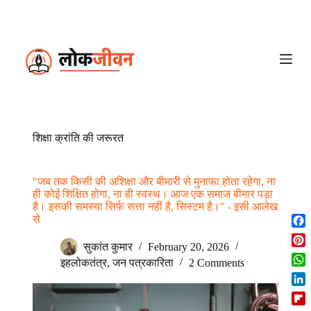
S
k
i
p
t
o
c
o
n
t
e
शिक्षा क्रांति की जरूरत
n
t
"जब तक किसी की अशिक्षा और बीमारी से मुनाफा होता रहेगा, ना
ही कोई शिक्षित होगा, ना ही स्वस्थ। आज एक समाज बीमार पड़ा
है। इसकी समस्या सिर्फ सत्ता नहीं है, सिस्टम है।" - इसी आलेख
से
F
सुकांत कुमार
February 20, 2026
a
P
c
इहलोकतंत्र
,
जन पत्रकारिता
2 Comments
i
W
e
n
h
b
L
t
a
o
i
e