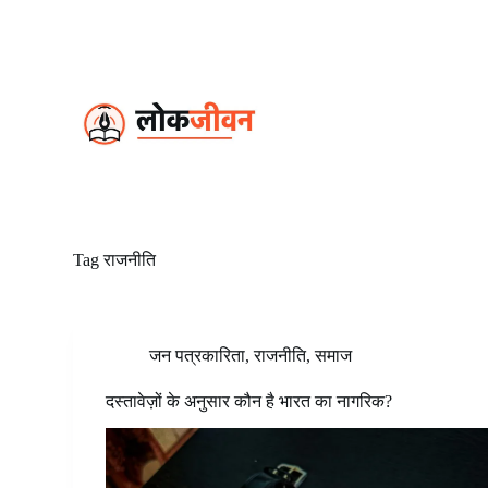
S
k
i
p
t
o
c
o
n
t
e
n
t
Tag
राजनीति
जन पत्रकारिता
,
राजनीति
,
समाज
दस्तावेज़ों के अनुसार कौन है भारत का नागरिक?