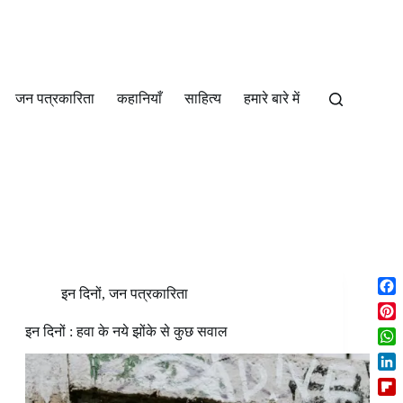
जन पत्रकारिता
कहानियाँ
साहित्‍य
हमारे बारे में
इन दिनों
,
जन पत्रकारिता
F
a
P
इन दिनों : हवा के नये झोंके से कुछ सवाल
c
i
W
e
n
h
b
L
t
a
o
i
e