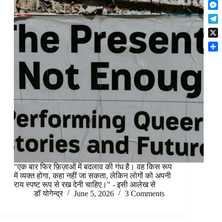
F
t
o
n
r
l
s
k
M
k
e
i
A
e
e
s
T
p
p
s
d
t
e
b
p
X
s
I
l
o
e
n
S
e
a
n
h
g
r
g
a
r
d
e
r
a
r
e
m
"एक बार फिर फ़िज़ाओं में बदलाव की गंध है। वह किस रूप
में व्यक्त होगा, कहा नहीं जा सकता, लेकिन लोगों को अपनी
राय स्पष्ट रूप से रख देनी चाहिए।" - इसी आलेख से
डॉ योगेन्द्र
June 5, 2026
3 Comments