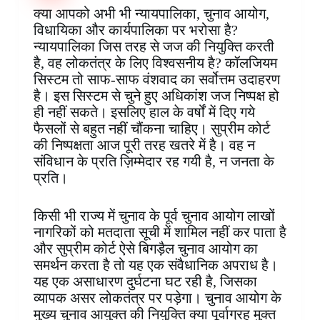
o
r
A
d
o
n
r
क्या आपको अभी भी न्यायपालिका, चुनाव आयोग,
o
e
p
I
a
g
a
विधायिका और कार्यपालिका पर भरोसा है?
k
s
p
n
r
e
m
न्यायपालिका जिस तरह से जज की नियुक्ति करती
t
d
r
है, वह लोकतंत्र के लिए विश्वसनीय है? कॉलजियम
सिस्टम तो साफ-साफ वंशवाद का सर्वोत्तम उदाहरण
है। इस सिस्टम से चुने हुए अधिकांश जज निष्पक्ष हो
ही नहीं सकते। इसलिए हाल के वर्षों में दिए गये
फैसलों से बहुत नहीं चौंकना चाहिए। सुप्रीम कोर्ट
की निष्पक्षता आज पूरी तरह खतरे में है। वह न
संविधान के प्रति ज़िम्मेदार रह गयी है, न जनता के
प्रति।
किसी भी राज्य में चुनाव के पूर्व चुनाव आयोग लाखों
नागरिकों को मतदाता सूची में शामिल नहीं कर पाता है
और सुप्रीम कोर्ट ऐसे बिगड़ैल चुनाव आयोग का
समर्थन करता है तो यह एक संवैधानिक अपराध है।
यह एक असाधारण दुर्घटना घट रही है, जिसका
व्यापक असर लोकतंत्र पर पड़ेगा। चुनाव आयोग के
मुख्य चुनाव आयुक्त की नियुक्ति क्या पूर्वाग्रह मुक्त