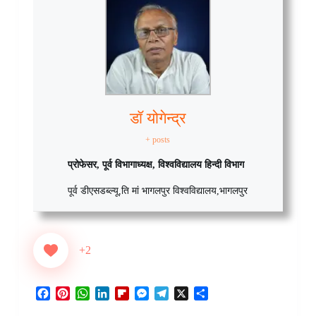
डॉ योगेन्द्र
+ posts
प्रोफेसर, पूर्व विभागाध्यक्ष, विश्वविद्यालय हिन्दी विभाग
पूर्व डीएसडब्ल्यू
,
ति मां भागलपुर विश्वविद्यालय
,
भागलपुर
+2
F
P
W
L
F
M
T
X
S
a
i
h
i
l
e
e
h