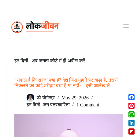
S
k
i
p
t
o
c
o
n
t
e
इन दिनों : अब जनता कोर्ट में ही अपील करें
n
t
"सवाल है कि रास्ता क्या है? देश जिस मुहाने पर खड़ा है, उससे
निकलने का कोई तरीक़ा बचा है या नहीं? " इसी आलेख से
डॉ योगेन्द्र
May 29, 2026
F
इन दिनों
,
जन पत्रकारिता
1 Comment
a
P
c
i
W
e
n
h
b
L
t
a
o
i
e