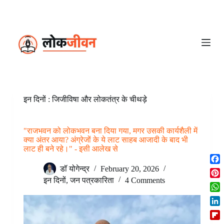
S
k
i
p
t
o
c
o
n
t
e
इन दिनों : जिजीविषा और लोकतंत्र के चीथड़े
n
t
"राजभवन को लोकभवन बना दिया गया, मगर उसकी कार्यशैली में
क्या अंतर आया? अंग्रेजों के ये लाट साहब आजादी के बाद भी
लाट ही बने रहे।" - इसी आलेख से
F
डॉ योगेन्द्र
February 20, 2026
a
इन दिनों
,
जन पत्रकारिता
4 Comments
P
c
i
W
e
n
h
b
L
t
a
o
i
e