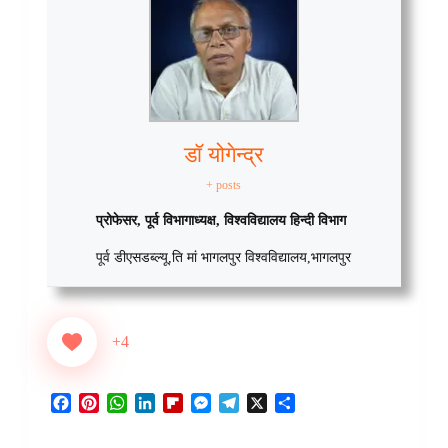
डॉ योगेन्द्र
+ posts
प्रोफेसर, पूर्व विभागाध्यक्ष, विश्वविद्यालय हिन्दी विभाग
पूर्व डीएसडब्ल्यू
,
ति मां भागलपुर विश्वविद्यालय
,
भागलपुर
+4
F
P
W
L
F
M
T
X
S
a
i
h
i
l
e
e
h
c
n
a
n
i
s
l
a