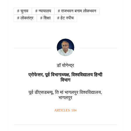
e
t
t
k
p
s
e
r
b
e
s
e
b
e
g
e
#
चुनाव
#
न्यायालय
#
राजभवन बनाम लोकभवन
o
r
A
d
o
n
r
#
लोकतंत्र
#
शिक्षा
#
हेट स्पीच
o
e
p
I
a
g
a
k
s
p
n
r
e
m
t
d
r
डॉ योगेन्द्र
प्रोफेसर, पूर्व विभागाध्यक्ष, विश्वविद्यालय हिन्दी
विभाग
पूर्व डीएसडब्ल्यू
,
ति मां भागलपुर विश्वविद्यालय
,
भागलपुर
ARTICLES: 184