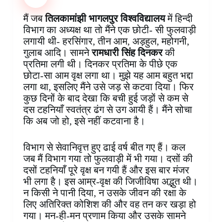
b
e
s
e
b
e
g
e
o
r
A
d
o
n
r
मैं जब
तिलकामांझी भागलपुर विश्वविद्यालय
में हिन्दी
o
e
p
I
a
g
a
विभाग का अध्यक्ष था तो मैंने एक छोटी- सी फुलवाड़ी
k
s
p
n
r
e
m
लगायी थी- हरसिंगार, तीन आम, अड़हुल, महोगनी,
t
d
r
गुलाब आदि। सामने
रामधारी सिंह दिनकर
की
प्रतिमा लगी थी। दिनकर प्रतिमा के पीछे एक
छोटा-सा आम वृक्ष लगा था। मुझे यह आम बहुत भद्दा
लगा था, इसलिए मैंने उसे जड़ से कटवा दिया। फिर
कुछ दिनों के बाद देखा कि बची हुई जड़ों से कम से
दस टहनियाँ स्वतंत्र ढंग से उग आयी हैं। मैंने सोचा
कि अब जो हो, इसे नहीं कटवाना है।
विभाग से सेवानिवृत्त हुए ढाई वर्ष बीत गए हैं। कल
जब मैं विभाग गया तो फुलवाड़ी में भी गया। दसों की
दसों टहनियाँ पूरे वृक्ष बन गयी हैं और इस बार मंजर
भी लगा है। इस आम्र-वृक्ष की जिजीविषा अद्भुत थी।‌
न किसी ने पानी दिया, न उसके जीवन की रक्षा के
लिए अतिरिक्त कोशिश की और वह तन कर खड़ा हो
गया। मन-ही-मन प्रणाम किया और उसके सामने