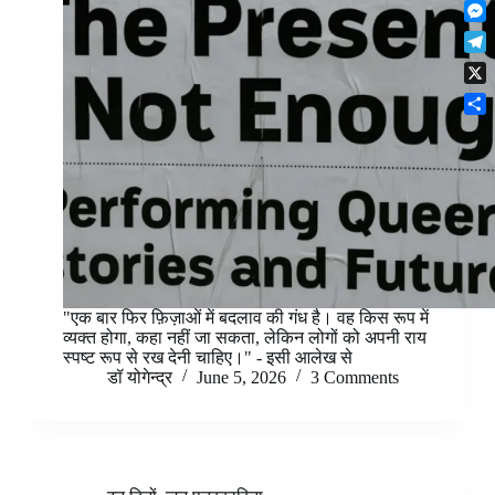
F
t
o
n
r
l
s
k
M
k
e
i
A
e
e
s
T
p
p
s
d
t
e
b
p
X
s
I
l
o
e
n
S
e
a
n
h
g
r
g
a
r
d
e
r
a
r
e
m
"एक बार फिर फ़िज़ाओं में बदलाव की गंध है। वह किस रूप में
व्यक्त होगा, कहा नहीं जा सकता, लेकिन लोगों को अपनी राय
स्पष्ट रूप से रख देनी चाहिए।" - इसी आलेख से
डॉ योगेन्द्र
June 5, 2026
3 Comments