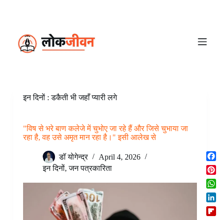
S
k
i
p
t
o
c
o
n
t
e
इन दिनों : डकैती भी जहाँ प्यारी लगे
n
t
"विष से भरे बाण कलेजे में चुभोए जा रहे हैं और जिसे चुभाया जा
रहा है, वह उसे अमृत मान रहा है।" इसी आलेख से
डॉ योगेन्द्र
April 4, 2026
F
इन दिनों
,
जन पत्रकारिता
a
P
c
i
W
e
n
h
b
L
t
a
o
i
e