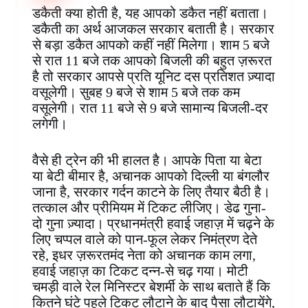
o
r
A
d
o
n
r
डकैती क्या होती है, यह आपको डकैत नहीं बताता।
o
e
p
I
a
g
a
डकैती का अर्थ आजकल सरकार बताती है। सरकार
k
s
p
n
r
e
m
से बड़ा डकैत आपको कहीं नहीं मिलेगा। शाम 5 बजे
t
d
r
से रात 11 बजे तक आपको बिजली की बहुत ज़रूरत
है तो सरकार आपसे प्रति यूनिट दस प्रतिशत ज़्यादा
वसूलेगी। सुबह 9 बजे से शाम 5 बजे तक कम
वसूलेगी। रात 11 बजे से 9 बजे सामान्य बिजली-दर
लगेगी।
वैसे ही ट्रेन की भी हालत है। आपके पिता या बेटा
या बेटी बीमार है, अचानक आपको दिल्ली या बंगलौर
जाना है, सरकार गर्दन काटने के लिए तैयार बैठी है।
तत्काल और प्रीमियम में टिकट लीजिए। डेढ गुना-
दो गुना ज़्यादा। प्रधानमंत्री हवाई जहाज़ में चढ़ने के
लिए चप्पल वाले को पान-फूल लेकर निमंत्रण देते
रहे, इधर ज़रूरतमंद नेता को अचानक काम लगा,
हवाई जहाज़ का टिकट दन्न-से चढ़ गया। मोटी
चमड़ी वाले रेल मिनिस्टर बेशर्मी के साथ बताते हैं कि
कितने घंटे पहले टिकट लौटाने के बाद पैसा लौटायेंगे,