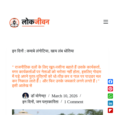
S
k
i
p
t
o
c
o
n
t
e
इन दिनों : कमाबे लंगोटिया, खाय लंब धोतिया
n
t
" राजनीतिक दलों के लिए खून-पसीना बहाते हैं उसके कार्यकर्ता,
मगर कार्यकर्ताओं पर नेताओं को भरोसा नहीं होता, इसलिए गोदाम
में पड़े अपने पुत्र-पुत्रियों को धो-पोंछ कर व गाल पर पाउडर मल
कर निकाल लाते हैं। और फिर उनके जयकारे लगने लगते हैं।"
इसी आलेख से
F
a
P
डॉ योगेन्द्र
March 10, 2026
c
i
W
इन दिनों
,
जन पत्रकारिता
1 Comment
e
n
h
b
L
t
a
o
i
e