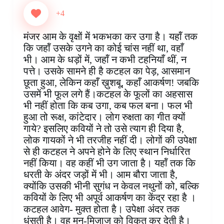
c
n
a
n
i
s
l
a
e
t
t
k
p
s
e
r
+4
b
e
s
e
b
e
g
e
o
r
A
d
o
n
r
मंजर आम के वृक्षों में भकभका कर उगा है। यहॉं तक
o
e
p
I
a
g
a
कि जहॉं उसके उगने का कोई चांस नहीं था, वहाँ
k
s
p
n
r
e
m
भी। आम के धड़ों में, जहॉं न कभी टहनियाँ थीं, न
t
d
r
पत्ते। उसके सामने ही है कटहल का पेड़, आसमान
छूता हुआ, लेकिन कहाँ ख़ुशबू, कहाँ आकर्षण! जबकि
उसमें भी फूल लगे हैं।कटहल के फूलों का अहसास
भी नहीं होता कि कब उगा, कब फल बना। फल भी
हुआ तो रूक्ष, कांटेदार। लोग रुक्षता का गीत क्यों
गाये? इसलिए कवियों ने तो उसे त्याग ही दिया है,
लोक गायकों ने भी तरजीह नहीं दी। लोगों की उपेक्षा
से ही कटहल ने अपने होने के लिए स्थान निर्धारित
नहीं किया। वह कहीं भी उग जाता है। यहॉं तक कि
धरती के अंदर जड़ों में भी। आम बौरा जाता है,
क्योंकि उसकी भीनी सुगंध न केवल नथुनों को, बल्कि
कवियों के लिए भी अपूर्व आकर्षण का केंद्र रहा है ।
कटहल आवेग- मुक्त होता है। उपेक्षा अंदर तक
धंसती है। वह मन-मिज़ाज को विकृत कर देती है।