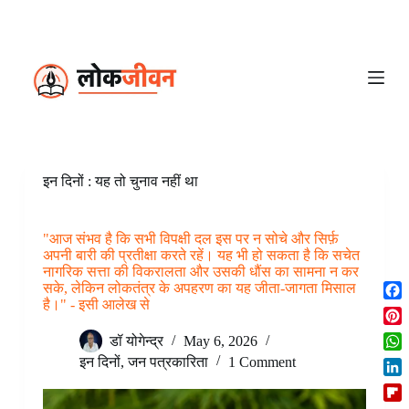
S
k
i
p
t
o
c
o
n
t
e
इन दिनों : यह तो चुनाव नहीं था
n
t
"आज संभव है कि सभी विपक्षी दल इस पर न सोचे और सिर्फ़
अपनी बारी की प्रतीक्षा करते रहें। यह भी हो सकता है कि सचेत
नागरिक सत्ता की विकरालता और उसकी धौंस का सामना न कर
सके, लेकिन लोकतंत्र के अपहरण का यह जीता-जागता मिसाल
है।" - इसी आलेख से
F
a
P
डॉ योगेन्द्र
May 6, 2026
c
i
W
इन दिनों
,
जन पत्रकारिता
1 Comment
e
n
h
b
L
t
a
o
i
e