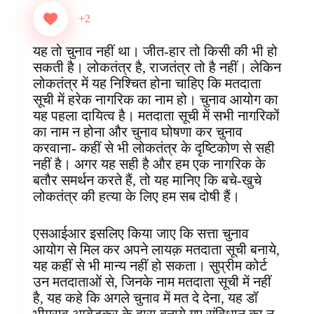
c
n
a
n
i
s
l
a
e
t
t
k
p
s
e
r
+2
b
e
s
e
b
e
g
e
o
r
A
d
o
n
r
यह तो चुनाव नहीं था। जीत-हार तो किसी की भी हो
o
e
p
I
a
g
a
सकती है। लोकतंत्र है, राजतंत्र तो है नहीं। लेकिन
k
s
p
n
r
e
m
लोकतंत्र में यह निश्चित होना चाहिए कि मतदाता
t
d
r
सूची में हरेक नागरिक का नाम हो। चुनाव आयोग का
यह पहला दायित्व है। मतदाता सूची में सभी नागरिकों
का नाम न होना और चुनाव घोषणा कर चुनाव
करवाना- कहीं से भी लोकतंत्र के दृष्टिकोण से सही
नहीं है। अगर यह सही है और हम एक नागरिक के
बतौर समर्थन करते हैं, तो यह मानिए कि बचे-खुचे
लोकतंत्र की हत्या के लिए हम सब दोषी हैं।
एसआईआर इसलिए किया जाए कि सत्ता चुनाव
आयोग से मिल कर अपने लायक़ मतदाता सूची बनाये,
यह कहीं से भी मान्य नहीं हो सकता। सुप्रीम कोर्ट
उन मतदाताओं से, जिनके नाम मतदाता सूची में नहीं
है, यह कहे कि अगले चुनाव में मत दे देना, यह डॉ