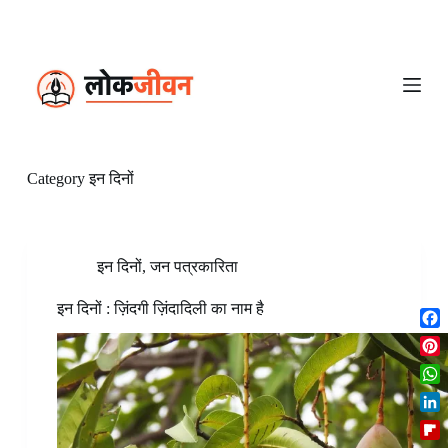
S
k
i
p
t
o
c
o
n
Category
इन दिनों
t
e
n
t
इन दिनों
,
जन पत्रकारिता
इन दिनों : ज़िंदगी ज़िंदादिली का नाम है
F
a
P
c
i
W
e
n
h
b
L
t
a
o
i
e