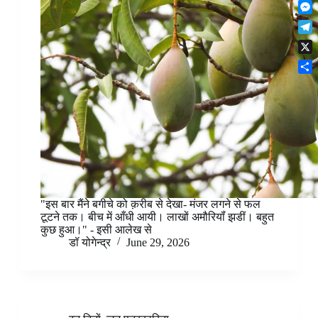
F
t
o
n
r
l
s
k
M
k
e
i
A
e
e
s
T
p
p
s
d
t
e
b
p
X
s
I
l
o
e
n
S
e
a
n
h
g
r
g
a
r
d
e
r
a
r
e
m
"इस बार मैंने बगीचे को क़रीब से देखा- मंजर लगने से फल
टूटने तक। बीच में आँधी आयी। लाखों अमौरियॉं झडीं। बहुत
कुछ हुआ।" - इसी आलेख से
डॉ योगेन्द्र
June 29, 2026