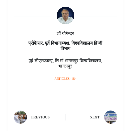
k
s
p
n
r
e
m
t
d
r
डॉ योगेन्द्र
प्रोफेसर, पूर्व विभागाध्यक्ष, विश्वविद्यालय हिन्दी
विभाग
पूर्व डीएसडब्ल्यू
,
ति मां भागलपुर विश्वविद्यालय
,
भागलपुर
ARTICLES: 184
PREVIOUS
NEXT