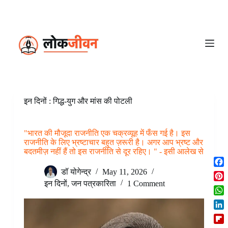
S
k
i
p
t
o
c
o
n
t
e
इन दिनों : गिद्ध-युग और मांस की पोटली
n
t
"भारत की मौजूदा राजनीति एक चक्रव्यूह में फँस गई है। इस
राजनीति के लिए भ्रष्टाचार बहुत ज़रूरी है। अगर आप भ्रष्ट और
बदतमीज़ नहीं हैं तो इस राजनीति से दूर रहिए। " - इसी आलेख से
F
डॉ योगेन्द्र
May 11, 2026
a
इन दिनों
,
जन पत्रकारिता
1 Comment
P
c
i
W
e
n
h
b
L
t
a
o
i
e