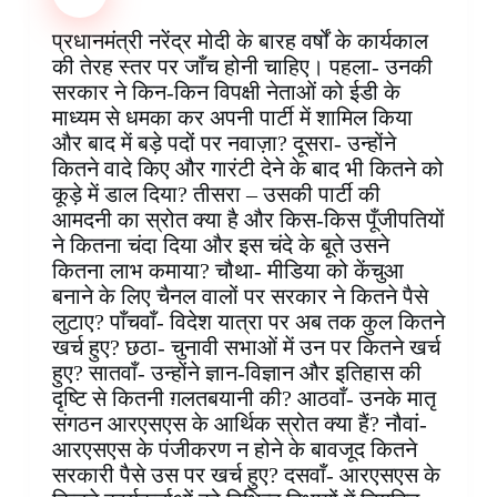
b
e
s
e
b
e
g
e
o
r
A
d
o
n
r
प्रधानमंत्री नरेंद्र मोदी के बारह वर्षों के कार्यकाल
o
e
p
I
a
g
a
की तेरह स्तर पर जाँच होनी चाहिए। पहला- उनकी
k
s
p
n
r
e
m
सरकार ने किन-किन विपक्षी नेताओं को ईडी के
t
d
r
माध्यम से धमका कर अपनी पार्टी में शामिल किया
और बाद में बड़े पदों पर नवाज़ा? दूसरा- उन्होंने
कितने वादे किए और गारंटी देने के बाद भी कितने को
कूड़े में डाल दिया? तीसरा – उसकी पार्टी की
आमदनी का स्रोत क्या है और किस-किस पूँजीपतियों
ने कितना चंदा दिया और इस चंदे के बूते उसने
कितना लाभ कमाया? चौथा- मीडिया को केंचुआ
बनाने के लिए चैनल वालों पर सरकार ने कितने पैसे
लुटाए? पाँचवाँ- विदेश यात्रा पर अब तक कुल कितने
खर्च हुए? छठा- चुनावी सभाओं में उन पर कितने खर्च
हुए? सातवाँ- उन्होंने ज्ञान-विज्ञान और इतिहास की
दृष्टि से कितनी ग़लतबयानी की? आठवाँ- उनके मातृ
संगठन आरएसएस के आर्थिक स्रोत क्या हैं? नौवां-
आरएसएस के पंजीकरण न होने के बावजूद कितने
सरकारी पैसे उस पर खर्च हुए? दसवाँ- आरएसएस के