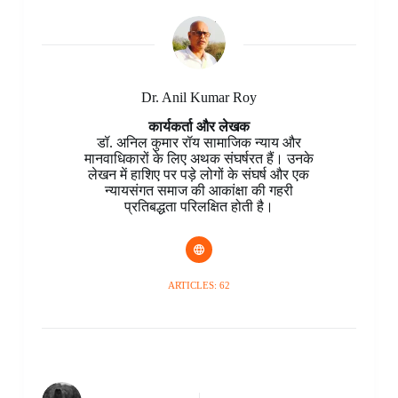
b
e
s
e
b
e
g
e
o
r
A
d
o
n
r
o
e
p
I
a
g
a
k
s
p
n
r
e
m
t
d
r
Dr. Anil Kumar Roy
कार्यकर्ता और लेखक
डॉ. अनिल कुमार रॉय सामाजिक न्याय और
मानवाधिकारों के लिए अथक संघर्षरत हैं। उनके
लेखन में हाशिए पर पड़े लोगों के संघर्ष और एक
न्यायसंगत समाज की आकांक्षा की गहरी
प्रतिबद्धता परिलक्षित होती है।
ARTICLES: 62