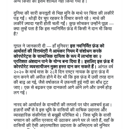
अन्य किसी को इसमें शामिल नहीं किया गया है।
दुनिया की सारी करतूतों से भिज्ञ मुनि के माथे पर चिंता की लकीरें
पड़ गईं। थोड़ी देर चुप रहकर वे विचार करते रहे। माथे की
लकीरें ज़्यादा गहरी होती चली गईं। कुछ सोचकर उन्होंने पूछा —
क्या तुम्हें पता है कि इस नवनिर्मित फ़ंड में किसी ने दान भी किया
है?
गूगल ने जानकारी दी — हाँ मुनिवर!
इस नवनिर्मित फ़ंड को
आर्यावर्त की वित्तमंत्री ने आयकर नियम में संशोधन करके
कोरपोरेट्स के सामाजिक दायित्व के रूप में लाभांश का २
प्रतिशत अंशदान पाने के योग्य बना दिया है। इसलिए इस फ़ंड में
कोरपोरेट व्यवसायीजन मुक्त हस्त दान कर सकते हैं।
आंगल वर्ष
२०२० के मार्च मास के २८वें दिन राष्ट्र नायक के द्वारा फ़ंड में
दान करने की अपील होने में देर थी कि इस फ़ंड में उसी तरह दान
की बाढ़ आ गई, जैसे वर्षाकाल में उफनती हुई नदी का बाँध टूट
जाए। एक से बढ़कर एक दानकर्ता आगे आने लगे और उनमें होड़
लग गई।
नारद को आर्यावर्त के दानवीरों की तत्पर्ता पर घोर आश्चर्य हुआ।
हज़ारों वर्षों से वे इस भूमि के वासियों की वाचिक उदारता और
व्यावहारिक संकीर्णता से बख़ूबी परिचित थे। जिस भूमि के वासी
भगवान को अर्पित प्रसाद भी उठाकर अपने घर ले जाते हैं, वहाँ के
वासियों की ऐसी अप्रत्याशित उदारता के अभिप्राय को मुनिवर