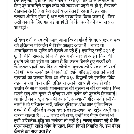
इसलिए नहीं हुआ क्योंकि गंभीर रोगियों एवं आपदा से निबटने के
लिए प्रधानमंत्री राहत कोष की व्यवस्था पहले से ही है, जिसकी
देखभाल के लिए सचिव स्तरीय अधिकारी रहता है, हर साल
उसका ऑडिट होता है और उसे प्रकाशित किया जाता है।फिर
उसी काम के लिए यह नई दानपेटी निर्मित करने की क्या ज़रूरत
आ पड़ी?
लेकिन तभी नारद को ध्यान आया कि आर्यावर्त के नए राष्ट्र नायक
को इतिहास-परिवर्तन में विशेष आह्लाद आता है। नारद तो
अनादिकाल से सृष्टि को देखते आ रहे हैं। इसलिए उन्हें २२१ ई.
पू. के चीनी सम्राट किन शी हुआंग की याद हो आई। किन शी
हुआंग को यह श्रेय तो जाता है कि उसने बिखरे हुए राज्यों को
समेटकर पहली बार विशाल चीनी साम्राज्य की संरचना तो खड़ी
की थी, मगर उसने अपने पहले की दर्शन और इतिहास की सारी
पुस्तकों को जलवा दिया था और ४६० विद्वानों को इसलिए ज़िंदा
दफ़न करवा दिया ताकि इतिहास उसके साथ ही शुरू हो और
अतीत के साथ उसके शासनकाल की तुलना न की जा सके। फिर
उसने ख़ुद और दूसरे से इतिहास और दर्शन की पुस्तकें लिखवाईं।
आर्यावर्त का राष्ट्र्नायक भी स्थानों, संस्थाओं और कार्यक्रमों के
नामों में ही परिवर्तन नहीं, बल्कि इतिहास-बोध और ऐतिहासिक
तथ्यों में भी परिवर्तन करवाकर इतिहास-रचना का श्रेय अपने नाम
करना चाहता है।….. नारद को लगा, कहीं यह पीएम केयर्स भी
इसी परिवर्तक-बुद्धि का नतीजा तो नहीं है।
नारद चकरा रहे थे कि
प्रधानमंत्री राहत कोष के रहते, बिना किसी विज्ञप्ति के, इस पीएम
केयर्स का राज क्या है?