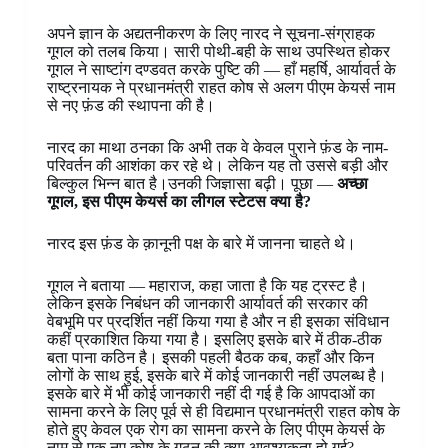
अपने ज्ञान के अद्यतनीकरण के लिए नारद ने सूचना-संग्राहक
गूगल को तलब किया। सारी पोथी-बही के साथ उपस्थित होकर
गूगल ने साष्टांग दण्डवत करके पुष्टि की — हाँ महर्षि, आर्यावर्त के
राष्ट्रनायक ने प्रधानमंत्री राहत कोष से अलग पीएम केयर्स नाम
से नए फ़ंड की स्थापना की है।
नारद का माथा ठनका कि अभी तक वे केवल पुराने फ़ंड के नाम-
परिवर्तन की आशंका कर रहे थे। लेकिन यह तो उससे बड़ी और
बिल्कुल भिन्न बात है।उनकी जिज्ञासा बढ़ी। पूछा —
अच्छा
गूगल, इस पीएम केयर्स का लीगल स्टेटस क्या है?
नारद इस फ़ंड के क़ानूनी पक्ष के बारे में जानना चाहते थे।
गूगल ने बताया — महाराज, कहा जाता है कि यह ट्रस्ट है।
लेकिन इसके निबंधन की जानकारी आर्यावर्त की सरकार की
वेबभूमि पर प्रदर्शित नहीं किया गया है और न ही इसका संविधान
कहीं प्रकाशित किया गया है। इसलिए इसके बारे में ठीक-ठीक
बता पाना कठिन है। इसकी पहली बैठक कब, कहाँ और किन
लोगों के साथ हुई, इसके बारे में कोई जानकारी नहीं उपलब्ध है।
इसके बारे में भी कोई जानकारी नहीं दी गई है कि आपदाओं का
सामना करने के लिए पूर्व से ही विद्यमान प्रधानमंत्री राहत कोष के
होते हुए केवल एक रोग का सामना करने के लिए पीएम केयर्स के
नाम से एक नए कोष के गठन की क्या आवश्यकता हो गई?