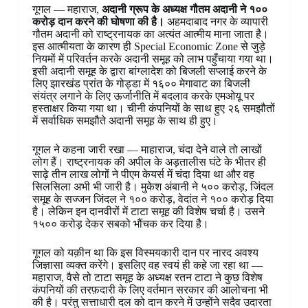
गूगल — महाराज,
अदानी ग्रूप के अध्यक्ष गौतम अदानी ने १००
करोड़ दान करने की घोषणा की है।
अहमदाबाद नगर के व्यापारी
गौतम अदानी को राष्ट्रनायक का अत्यंत आत्मीय माना जाता है।
इस आत्मीयता के कारण ही Special Economic Zone से जुड़े
नियमों में परिवर्तन करके अदानी समूह को लाभ पहुँचाया गया था।
इसी अदानी समूह के द्वारा बांग्लादेश को बिजली सप्लाई करने के
लिए झारखंड प्रांत के गोड्डा में १६०० मेगावाट का बिजली
संयंत्र लगाने के लिए ऊर्जानीति में बदलाव करके एमओयू पर
हस्ताक्षर किया गया था। चीनी कंपनियों के साथ हुए २६ समझौतों
में सर्वाधिक समझौते अदानी समूह के साथ ही हुए।
गूगल ने कहना जारी रखा — माहाराज, चंदा देने वाले तो लाखों
लोग हैं। राष्ट्रनायक की अपील के अड़तालीस घंटे के भीतर ही
साढ़े तीन लाख लोगों ने पीएम केयर्स में चंदा दिया था और वह
सिलसिला अभी भी जारी है। मुकेश अंबानी ने ५०० करोड़, जिंदल
समूह के सज्जन जिंदल ने १०० करोड़, वेदांत ने १०० करोड़ दिया
है। लेकिन इन दानवीरों में टाटा समूह की विशेष चर्चा है। उसने
१५०० करोड़ देकर सबको भौंचक कर दिया है।
गूगल को यक़ीन था कि इस विस्मयकारी दान पर नारद अवश्य
जिज्ञासा व्यक्त करेंगे। इसलिए वह स्वयं ही कहे जा रहा था —
महाराज, वैसे तो टाटा समूह के अध्यक्ष रतन टाटा ने कुछ विशेष
कंपनियों की तरफ़दारी के लिए वर्तमान सरकार की आलोचना भी
की है। परंतु सत्ताधारी दल को दान करने में उन्होंने सदैव उदारता