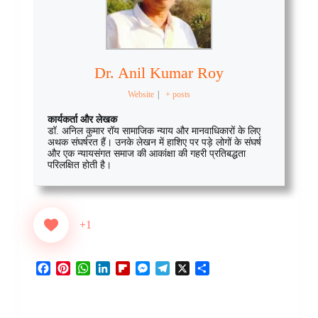
Dr. Anil Kumar Roy
Website
|
+ posts
कार्यकर्ता और लेखक
डॉ. अनिल कुमार रॉय सामाजिक न्याय और मानवाधिकारों के लिए
अथक संघर्षरत हैं। उनके लेखन में हाशिए पर पड़े लोगों के संघर्ष
और एक न्यायसंगत समाज की आकांक्षा की गहरी प्रतिबद्धता
परिलक्षित होती है।
+1
F
P
W
L
F
M
T
X
S
a
i
h
i
l
e
e
h
c
n
a
n
i
s
l
a
e
t
t
k
p
s
e
r