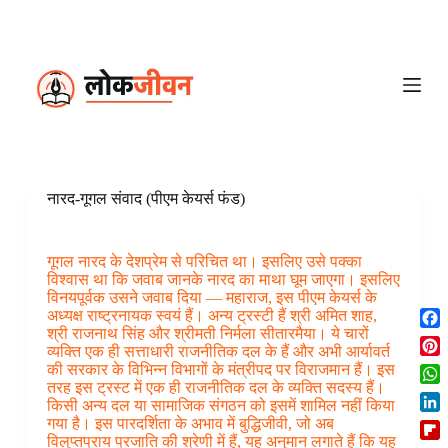
S
k
i
p
t
o
c
o
n
t
e
नारद-गूगल संवाद (पीएम केयर्स फंड)
n
t
गूगल नारद के देशप्रेम से परिचित था। इसलिए उसे पक्का
विश्वास था कि जवाब जानके नारद का माथा घूम जाएगा। इसलिए
विनयपूर्वक उसने जवाब दिया — महाराज, इस पीएम केयर्स के
अध्यक्ष राष्ट्रनायक स्वयं हैं। अन्य ट्रस्टी हैं श्री अमित शाह,
श्री राजनाथ सिंह और श्रीमती निर्मला सीतारमैया। ये चारों
F
व्यक्ति एक ही सत्ताधारी राजनीतिक दल के हैं और अभी आर्यावर्त
a
P
की सरकार के विभिन्न विभागों के मंत्रीपद पर विराजमान हैं। इस
c
i
तरह इस ट्रस्ट में एक ही राजनीतिक दल के व्यक्ति सदस्य हैं।
W
e
किसी अन्य दल या सामाजिक संगठन को इसमें शामिल नहीं किया
n
h
b
L
गया है। इस पारदर्शिता के अभाव में बुद्धिजीवी, जो अब
t
a
o
विलुप्तप्राय प्रजाति की श्रेणी में हैं, यह अनुमान लगाते हैं कि यह
i
e