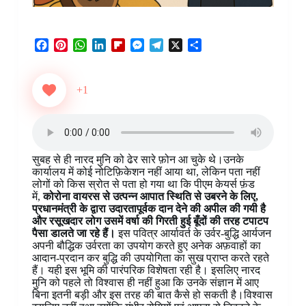
F
P
W
L
F
M
T
X
S
a
i
h
i
l
e
e
h
c
n
a
n
i
s
l
a
e
t
t
k
p
s
e
r
+1
b
e
s
e
b
e
g
e
o
r
A
d
o
n
r
o
e
p
I
a
g
a
k
s
p
n
r
e
m
t
d
r
सुबह से ही नारद मुनि को ढेर सारे फ़ोन आ चुके थे।उनके
कार्यालय में कोई नोटिफ़िकेशन नहीं आया था, लेकिन पता नहीं
लोगों को किस स्रोत से पता हो गया था कि पीएम केयर्स फ़ंड
में,
कोरोना वायरस से उत्पन्न आपात स्थिति से उबरने के लिए,
प्रधानमंत्री के द्वारा उदारतापूर्वक दान देने की अपील की गयी है
और रसूखदार लोग उसमें वर्षा की गिरती हुई बूँदों की तरह टपाटप
पैसा डालते जा रहे हैं।
इस पवित्र आर्यावर्त के उर्वर-बुद्धि आर्यजन
अपनी बौद्धिक उर्वरता का उपयोग करते हुए अनेक अफ़वाहों का
आदान-प्रदान कर बुद्धि की उपयोगिता का सुख प्राप्त करते रहते
हैं। यही इस भूमि की पारंपरिक विशेषता रही है। इसलिए नारद
मुनि को पहले तो विश्वास ही नहीं हुआ कि उनके संज्ञान में आए
बिना इतनी बड़ी और इस तरह की बात कैसे हो सकती है।विश्वास