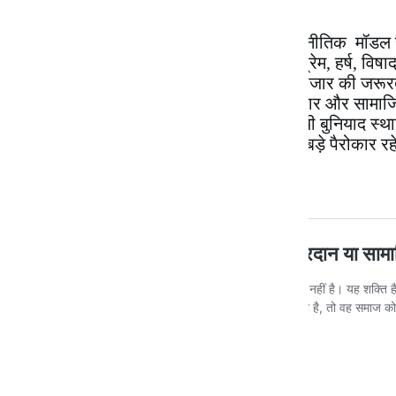
नवउदारवाद पूँजी के संचालन का आर्थिक-राजनीतिक मॉडल है, 
को- कला, साहित्य, गीत को भी, यहाँ तक कि प्रेम, हर्ष, व
हवाले कर देता है। यही सिद्धांत शिक्षा को भी बाजार की जरू
वैचारिक तक। यह शिक्षा के सार्वजनिक अधिकार और सामाज
प्रतिस्पर्धा, निजीकरण और लागत-लाभ की नयी बुनियाद स्थाप
फ्रेडरिक हायक
और
मिल्टन फ़ाइडमैन
इसके बड़े पैरोकार रहे
यह भी पढ़ें –