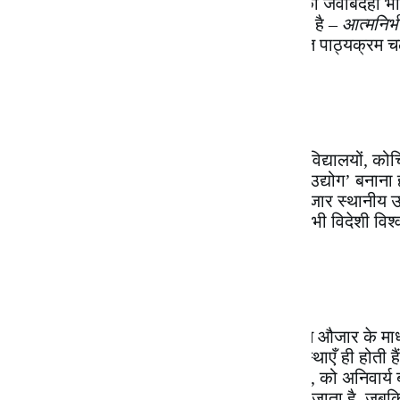
नहीं भागता है, बल्कि संस्थाओं के वित्त-पोषण की जवाबदेही
परिभाषा गढ़ता है, जिसका वास्तविक अर्थ होता है –
आत्मनिर्
फ़ीस बढ़ाने की छूट, फंडिंग लाना, स्ववित्तपोषित पाठ्यक्रम 
है।
(
iii) वाणिज्यीकरण :
नवउदारवादी व्यवस्था में निजी विद्यालयों, विश्वविद्यालयों, 
शिक्षा का प्रसार करना नहीं, बल्कि शिक्षा को ‘उद्योग’ बनाना
है और बाजार को सौंपा जाने लगता है। यह बाजार स्थानीय उद्यमि
खोला जाता है। इसीलिए वर्तमान शिक्षा नीति में भी विदेशी विश
है।
(
iv) मानकीकरण :
नवउदारवाद का यह महत्वपूर्ण ‘औजार’ है। इस औजार के माध
है और अनेक (जिनमें अधिकतर सार्वजनिक संस्थाएँ ही होती है
NAAC, NIRF, QS World Ranking आदि, को अनिवार्य बना
‘विश्व स्तरीय संस्थान’ बनाने का जुनून परोसा जाता है, ज