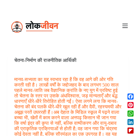
S
k
i
p
t
o
c
o
n
t
e
चेतना-निर्माण की राजनीतिक आर्थिकी
n
t
मानव-सभ्यता का यह स्वभाव रहा है कि वह आगे की ओर गति
करती रही है। लाखों वर्षों के जद्दोजहद के बाद लगभग 500 साल
पहले मानव-जाति जब वैज्ञानिक क्रांति के नए युग में प्रविष्ट हुई
तो चेतना के स्तर पर उसके अंधविश्वास, जड़ मान्यताएँ और बद्ध
धारणाएँ धीरे-धीरे तिरोहित होती गईं। ऐसा लगने लगा कि मानव-
F
चेतना की बंद पलकें धीरे-धीरे खुल रही हैं और दैवी, रहस्यमयी और
a
P
अबूझ परतें उघररही हैं।अब देहात के मिडिल स्कूल में पढ़ने वाला
c
i
बच्चा भी, खेतों में काम करने वाला अनपढ़ किसान भी जान गया
W
e
कि वर्षा इंद्र की कृपा से नहीं, बल्कि वाष्पीकरण और वायु-दबाव
n
h
b
L
की प्राकृतिक प्रक्रियाओं से होती है; वह जान गया कि चंद्रमा
t
a
o
कोई देवता नहीं है, बल्कि सौरमंडल का एक उपग्रह है। वह यह
i
e