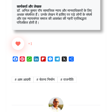
कार्यकर्ता और लेखक
डॉ. अनिल कुमार रॉय सामाजिक न्याय और मानवाधिकारों के लिए
अथक संघर्षरत हैं। उनके लेखन में हाशिए पर पड़े लोगों के संघर्ष
और एक न्यायसंगत समाज की आकांक्षा की गहरी प्रतिबद्धता
परिलक्षित होती है।
+1
F
P
W
L
F
M
T
X
S
a
i
h
i
l
e
e
h
c
n
a
n
i
s
l
a
e
t
t
k
p
s
e
r
b
e
s
e
b
e
g
e
#
आम आदमी
#
चेतना निर्माण
#
राजनीति
o
r
A
d
o
n
r
o
e
p
I
a
g
a
k
s
p
n
r
e
m
t
d
r