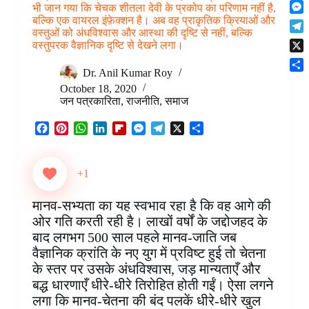
F
t
o
भी जान गया कि चेचक शीतला देवी के प्रकोप का परिणाम नहीं है,
n
r
l
s
बल्कि एक वायरल इंफ़ेक्शन है। अब वह प्राकृतिक क्रियाओं और
k
M
k
e
i
A
वस्तुओं को अंधविश्वास और आस्था की दृष्टि से नहीं, बल्कि
e
e
s
T
p
वस्तुपरक वैज्ञानिक दृष्टि से देखने लगा।
p
s
d
t
e
b
p
X
s
I
l
o
Dr. Anil Kumar Roy
e
n
S
e
a
October 18, 2020
n
h
g
r
जन पत्रकारिता
,
राजनीति
,
समाज
g
a
r
d
e
r
a
F
P
W
L
F
M
T
X
S
r
e
m
a
i
h
i
l
e
e
h
c
n
a
n
i
s
l
a
e
t
t
k
p
s
e
r
+1
b
e
s
e
b
e
g
e
o
r
A
d
o
n
r
मानव-सभ्यता का यह स्वभाव रहा है कि वह आगे की
o
e
p
I
a
g
a
ओर गति करती रही है। लाखों वर्षों के जद्दोजहद के
k
s
p
n
r
e
m
बाद लगभग 500 साल पहले मानव-जाति जब
t
d
r
वैज्ञानिक क्रांति के नए युग में प्रविष्ट हुई तो चेतना
के स्तर पर उसके अंधविश्वास, जड़ मान्यताएँ और
बद्ध धारणाएँ धीरे-धीरे तिरोहित होती गईं। ऐसा लगने
लगा कि मानव-चेतना की बंद पलकें धीरे-धीरे खुल