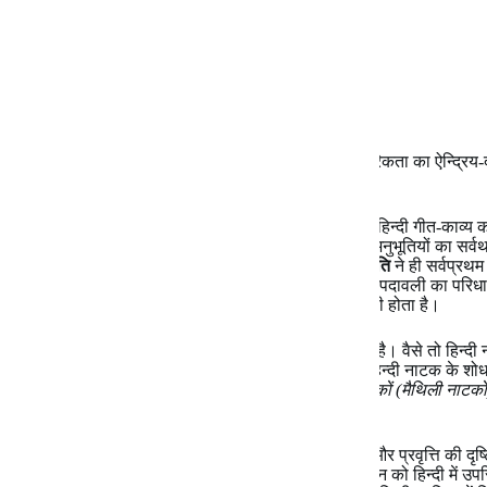
देव
की नायिका की भी यही दशा है –
साँसनि ही सौं समीर गयो अरु
आँसुन ही सब नीड़ गयो ढरि।
तेज गयो गुन लै अपनो,
अरु भूमि गई तनु को तनुता करि।।
वर्ण्य, अलंकार्य और आश्रयालंबन के साथ ही पिपासु शृंगारिकता का ऐन्द्रिय-दर
पदावली में प्रकट होता है।
विद्यापति
हिन्दी गीत-काव्य के भी आदि पुरुष हैं। उनके पूर्व हिन्दी गीत-काव्य 
साधनात्मक काव्य में दीख पड़ता है, जिसमें कोमल हार्दिक अनुभूतियों का सर्
है। प्रेम, सौंदर्य और माधुर्य के कवि अभिनव जयदेव
विद्यापति
ने ही सर्वप्रथम
संस्पर्श और हृदय की अनुभूतियों को संगीतमयी कोमलकांत पदावली का परिध
मुक्तक काव्य के प्रवृत्ति-प्रचलन का प्रारंभ
विद्यापति
से ही होता है।
हिन्दी नाट्य-परंपरा में भी
विद्यापति
का महत्व अनुल्लंघनीय है। वैसे तो हिन्दी 
की दृष्टि से
गोरक्षविजय
पर ही सर्वप्रथम दृष्टि जाती है। हिन्दी नाटक के श
लिखा है –
“नाटकीय तत्वों से युक्त सर्वप्रथम मागधी नाटकों (मैथिली नाटकों
गद्य और मागधी पद्य के दर्शन होते हैं।”
इस तरह हिन्दी साहित्य-परंपरा में विद्यापति, प्रामाणिकता और प्रवृत्ति की दृष
के कृष्णभक्ति काव्य, रीतिशास्त्रीय पांडित्य और शृंगार-वर्णन को हिन्दी में