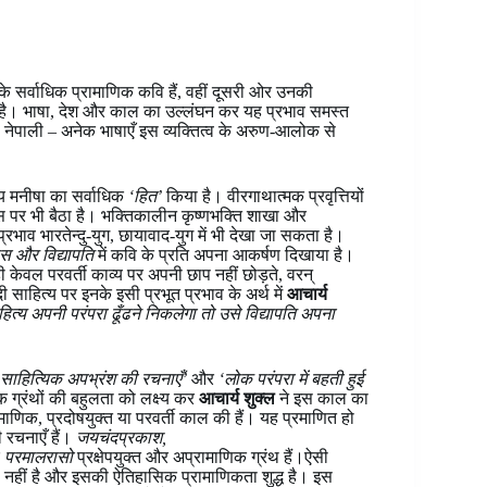
े सर्वाधिक प्रामाणिक कवि हैं, वहीं दूसरी ओर उनकी
हा है। भाषा, देश और काल का उल्लंघन कर यह प्रभाव समस्त
ड़िया, नेपाली – अनेक भाषाएँ इस व्यक्तित्व के अरुण-आलोक से
व्य मनीषा का सर्वाधिक
‘हित’
किया है। वीरगाथात्मक प्रवृत्तियों
्स पर भी बैठा है। भक्तिकालीन कृष्णभक्ति शाखा और
रभाव भारतेन्दु-युग, छायावाद-युग में भी देखा जा सकता है।
ास और विद्यापति
में कवि के प्रति अपना आकर्षण दिखाया है।
केवल परवर्ती काव्य पर अपनी छाप नहीं छोड़ते, वरन्
ी साहित्य पर इनके इसी प्रभूत प्रभाव के अर्थ में
आचार्य
ाहित्य अपनी परंपरा ढूँढने निकलेगा तो उसे विद्यापति अपना
त साहित्यिक अपभ्रंश की रचनाएँ’
और
‘लोक परंपरा में बहती हुई
क ग्रंथों की बहुलता को लक्ष्य कर
आचार्य शुक्ल
ने इस काल का
ाणिक, प्रदोषयुक्त या परवर्ती काल की हैं। यह प्रमाणित हो
 रचनाएँ हैं।
जयचंदप्रकाश,
र
परमालरासो
प्रक्षेपयुक्त और अप्रामाणिक ग्रंथ हैं।ऐसी
्षेप नहीं है और इसकी ऐतिहासिक प्रामाणिकता शुद्ध है। इस