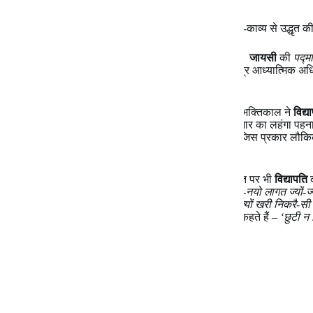
तापर सिंह करत अनुराग।
इस प्रकार
विद्यापति
से भाव-साम्य की सहस्र पंक्तियाँ सूर-काव्य से उद्धृत 
सूफ़ी कवि
जायसी
भी विद्यापति के प्रभाव से अछूते नहीं हैं।
जायसी
की
पद्म
की नायिका जहाँ लौकिक अधिक है, वहाँ पद्मावती का चित्र आध्यात्मिक अधिक
दीख पड़ता है।
विद्यापति
रीतिकालीन शृंगार-भावना के भी पुरोहित हैं।यदि भक्तिकाल ने
विद्य
वर्ण्य-विषय को अपनाया। हिन्दी में राधा को सबसे पहले शृंगार का लहंगा प
खोल दिए। हिन्दी में सर्वप्रथम
विद्यापति
के काव्य में कृष्ण जिस प्रकार लौक
कवियों ने शृंगार-पिपासा की तुष्टि हेतु किया।
आलंबन और वर्ण्य ही नहीं, रीतिकालीन भाव और अभिव्यक्ति पर भी
विद्यापति
क
नूतन होए’
है, ठीक वही अभिव्यक्ति
घनानंद
में भी है –
‘नयो-नयो लागत ज्यों-ज्
वही कथन किया है –
‘ज्यों-ज्यों निहारिए नेरे ह्वे नैननि त्यों-त्यों खरी निकरै
है
– ‘सैसव जौवन दुहुँ मिलि गेल’
, उसी प्रकार
बिहारी
भी कहते हैं –
‘छुटी 
ने जिससे जो लिये था, लौटा दिया है –
सरदक ससधर मुखरुचि सोपलक
हरिन के लोचन लीला।
केसपास किएलय चमरिक सोपलक
पाए मनोभव पीला।।