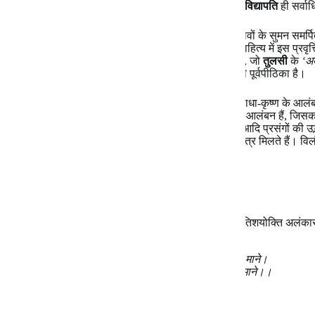
प्रकार आदिकाल के वीरगात्मक सामग्री-संचय के पश्चात
विद्यापति
ही सर्वा
भक्तिकाल का साहित्य अपने आराध्य के चरणों पर अपने भावों के सुमन समर्पि
कृणभक्ति शाखा के कवियों में अनायास मिलते हैं। हिन्दी साहित्य में इस प्रवृत्
निरासा’
वाले पद में वही आत्मग्लानि, दीनता एवं विह्वलता है, जो
तुलसी
के
‘अब
आदि की स्तुतियों का भाव-पक्ष भक्तिकाल के भावपक्ष की ही पूर्वपीठिका है।
काव्याभिव्यक्ति के लिए हिन्दी में सर्वप्रथम
विद्यापति
ने ही राधा-कृष्ण के आल
रचनाएँ हुईं। परंतु
विद्यापति
के कृष्ण प्रधानतः शृंगार के ही आलंबन हैं, जि
कृष्णभक्त कवियों ने शृंगार के अतिरिक्त विनय, बाललीला आदि प्रसंगों की 
अतिरिक्त
विद्यापति
का उक्ति-ग्रहण
सूर
के काव्य में अनेकत्र मिलते हैं। 
चित्र दोनों में समान मिलता है –
नीरे निरंजन लोचन राता
सिंदुर मंडित जनु पंकज गाता
राधा के रूप-चित्रण में
विद्यापति
और
सूर
दोनों में समान अतिशयोक्ति अलंकार
पल्लवराज चरण-युग सोभित गति गजराजक माने।
कनक कदलि पर सिंह समारल तापर मेरु समाने।।
ये ही अप्रस्तुत
सूर
के पद में भी हैं –
जुगल कमल पर गजवर क्रीड़त