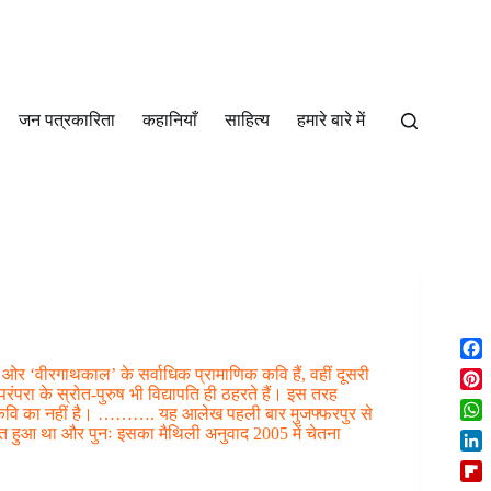
जन पत्रकारिता
कहानियाँ
साहित्‍य
हमारे बारे में
F
क ओर ‘वीरगाथकाल’ के सर्वाधिक प्रामाणिक कवि हैं, वहीं दूसरी
a
रंपरा के स्रोत-पुरुष भी विद्यापति ही ठहरते हैं। इस तरह
P
दूसरे कवि का नहीं है। ………. यह आलेख पहली बार मुजफ्फरपुर से
c
i
W
शित हुआ था और पुनः इसका मैथिली अनुवाद 2005 में चेतना
e
n
h
b
L
t
a
o
i
e