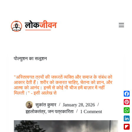
S
k
i
p
t
o
c
o
n
t
e
पोल्युशन का सलूशन
n
t
"अस्तित्वगत त्रयों की जरूरतें व्यक्ति और समाज के संबंध को
आकार देती हैं। शरीर को कसरत चाहिए, चेतना को ज्ञान, और
आत्मा को आनंद। इनमें से कोई भी चीज हमें बाज़ार में नहीं
मिलती।" - इसी आलेख से
F
सुकांत कुमार
January 28, 2026
a
P
c
इहलोकतंत्र
,
जन पत्रकारिता
1 Comment
i
W
e
n
h
b
L
t
a
o
i
e