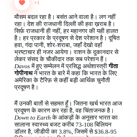
e
t
t
k
p
s
e
r
+1
b
e
s
e
b
e
g
e
o
r
A
d
o
n
r
मौसम बदल रहा है। बसंत आने वाला है। लग नहीं
o
e
p
I
a
g
a
रहा। देश की राजधानी दिल्ली की हवा ख़राब है।
k
s
p
n
r
e
m
सिर्फ़ राजधानी ही नहीं, हर महानगर की यही हालत
t
d
r
है। हर प्रकार के प्रदूषण से देश परेशान है। दूषित
हवा, गंदा पानी, शोर-शराबा, जहाँ देखो वहाँ
भ्रष्टाचार ही नजर आयेगा। राशन के दुकानदार से
लेकर संसद के चौकीदार तक सब परेशान हैं।
Davos
में हुए सम्मेलन में प्रसिद्ध अर्थशास्त्री
गीता
गोपीनाथ
ने भारत के बारे में कहा कि भारत के लिए
अमेरिका के टैरिफ़ से कहीं बड़ी आर्थिक चुनौती
प्रदूषण है।
मैं उनकी बातों से सहमत हूँ। जितना खर्च भारत आज
प्रदूषण के कारण कर रहा है, वह चिंताजनक है।
Down to Earth
के आंकड़ों के अनुसार भारत का
सालाना स्वास्थ्य बजट करीब 73-108 बिलियन
डॉलर है, जीडीपी का 3.8%, जिसमें से $36.8-95