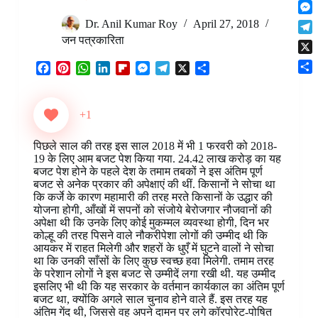
F
t
o
n
r
l
s
k
M
k
Dr. Anil Kumar Roy
April 27, 2018
e
i
A
e
e
जन पत्रकारिता
s
T
p
p
s
d
t
e
b
p
X
s
I
F
P
W
L
F
M
T
X
S
l
o
e
n
S
a
i
h
i
l
e
e
h
e
a
n
h
c
n
a
n
i
s
l
a
g
r
g
a
e
t
t
k
p
s
e
r
r
+1
d
e
r
b
e
s
e
b
e
g
e
a
r
e
o
r
A
d
o
n
r
m
पिछले साल की तरह इस साल 2018 में भी 1 फरवरी को 2018-
o
e
p
I
a
g
a
19 के लिए आम बजट पेश किया गया. 24.42 लाख करोड़ का यह
k
s
p
n
r
e
m
बजट पेश होने के पहले देश के तमाम तबकों ने इस अंतिम पूर्ण
t
d
r
बजट से अनेक प्रकार की अपेक्षाएं की थीं. किसानों ने सोचा था
कि कर्जे के कारण महामारी की तरह मरते किसानों के उद्धार की
योजना होगी, आँखों में सपनों को संजोये बेरोजगार नौजवानों की
अपेक्षा थी कि उनके लिए कोई मुकम्मल व्यवस्था होगी, दिन भर
कोल्हू की तरह पिसने वाले नौकरीपेशा लोगों की उम्मीद थी कि
आयकर में राहत मिलेगी और शहरों के धुएँ में घुटने वालों ने सोचा
था कि उनकी साँसों के लिए कुछ स्वच्छ हवा मिलेगी. तमाम तरह
के परेशान लोगों ने इस बजट से उम्मीदें लगा रखी थी. यह उम्मीद
इसलिए भी थी कि यह सरकार के वर्तमान कार्यकाल का अंतिम पूर्ण
बजट था, क्योंकि अगले साल चुनाव होने वाले हैं. इस तरह यह
अंतिम गेंद थी, जिससे वह अपने दामन पर लगे कॉरपोरेट-पोषित