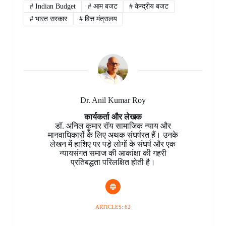
b
e
s
e
b
e
g
e
#
Indian Budget
#
आम बजट
#
केन्द्रीय बजट
o
r
A
d
o
n
r
#
भारत सरकार
#
वित्त मंत्रालय
o
e
p
I
a
g
a
k
s
p
n
r
e
m
t
d
r
Dr. Anil Kumar Roy
कार्यकर्ता और लेखक
डॉ. अनिल कुमार रॉय सामाजिक न्याय और
मानवाधिकारों के लिए अथक संघर्षरत हैं। उनके
लेखन में हाशिए पर पड़े लोगों के संघर्ष और एक
न्यायसंगत समाज की आकांक्षा की गहरी
प्रतिबद्धता परिलक्षित होती है।
ARTICLES: 62