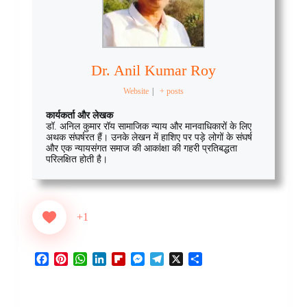
Dr. Anil Kumar Roy
Website
|
+ posts
कार्यकर्ता और लेखक
डॉ. अनिल कुमार रॉय सामाजिक न्याय और मानवाधिकारों के लिए
अथक संघर्षरत हैं। उनके लेखन में हाशिए पर पड़े लोगों के संघर्ष
और एक न्यायसंगत समाज की आकांक्षा की गहरी प्रतिबद्धता
परिलक्षित होती है।
+1
F
P
W
L
F
M
T
X
S
a
i
h
i
l
e
e
h
c
n
a
n
i
s
l
a
e
t
t
k
p
s
e
r