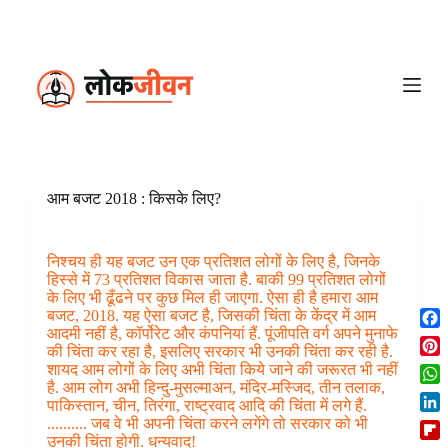
S
k
i
p
t
o
c
o
n
t
e
आम बजट 2018 : किसके लिए?
n
t
निश्चय ही यह बजट उन एक प्रतिशत लोगों के लिए है, जिनके
हिस्से में 73 प्रतिशत विकास जाता है. बाकी 99 प्रतिशत लोगों
के लिए भी ढूँढने पर कुछ मिल ही जाएगा. ऐसा ही है हमारा आम
बजट, 2018. यह ऐसा बजट है, जिसकी चिंता के केंद्र में आम
आदमी नहीं है, कॉर्पोरेट और कंपनियां हैं. पूंजीपति वर्ग अपने मुनाफे
F
की चिंता कर रहा है, इसलिए सरकार भी उनकी चिंता कर रही है.
a
P
शायद आम लोगों के लिए अभी चिंता किये जाने की जरूरत भी नहीं
c
i
है. आम लोग अभी हिन्दु-मुसल्माअन, मंदिर-मस्जिद, तीन तलाक,
W
e
पाकिस्तान, चीन, तिरंगा, राष्ट्रवाद आदि की चिंता में लगे हैं.
n
h
b
L
.......... जब वे भी अपनी चिंता करने लगेंगे तो सरकार को भी
t
a
o
उनकी चिंता होगी. धन्यवाद!
i
e