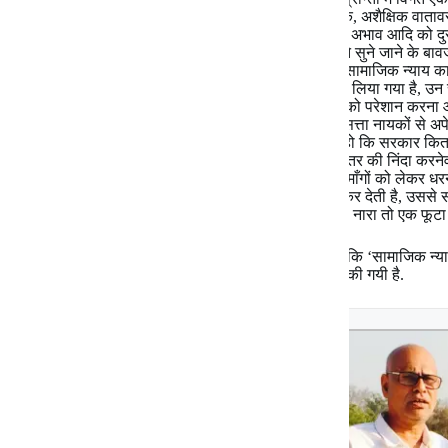
समुदाय के लिए अकुशल (घटिया नहीं कहना चाहूँगा) शिक्षक, अशैक्षिक वातावरण, प
नियोजन, गैर जिम्मेदार प्रशासनिक परिवेश, प्रतिबद्धता के अभाव आदि को दुर
सत्तासीन लोगों के द्वारा मुँह से गरीबों-वंचितों की चिंता करते सुने जाने क
किये जाने में सहयोग प्रदान किया जा रहा है. जोर-शोर से सामाजिक न्याय का 
सौ तिहत्तर विद्यालयों को बेआवाज बंद किये जाने का निर्णय लिया गया है, उन सर
पढ़ते हैं. अर्थात उस विद्यालय के पड़ोस में बसनेवाले बच्चों को परेशान करन
प्रकार से सामाजिक न्याय है, यह समझने की बात है. ऐसे सत्ता नायकों से अपेक
उदघाटन करते हुए सार्वजनिक रूप से बेहिचक यह कहता हो कि सरकार कितन
करते हैं, जो मुख्यमंत्री सरकारी विद्यालयों के ही अधिगम-स्तर की निंदा कर
हो, जिस सरकार की पुलिस शांतिपूर्ण ढंग से अपनी जायज माँगों को लेकर धरना 
एकाएक हमला कर शत्रुओं की तरह मार-मारकर अधमरा कर देती है, उससे सामा
की अपेक्षा कैसे की जा सकती है. यह ‘सामाजिक न्याय’ का नारा तो एक फूट
इस तरह शिक्षा का शव-परीक्षण करने पर यह पाया जाता है कि ‘सामाजिक न्
के बाद से, धीमा असर करने वाला जहर देकर इसकी ह्त्या की गयी है.