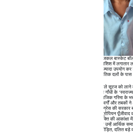
‘सामाजिक न्याय’, ‘सबका साथ, सबका विकास’ आदि आजकल बास्केट बॉल खे
जुमला है और हर दल इस गेंद को अपने पाले में करने की कोशिश में लगातार
प्रभावी है कि जो कोई भी इस नारे का अपने पक्ष में जितना ज्यादा उपयोग कर
अर्थात अवाम को अपनी ओर आकर्षित करने के लिए राजनीतिक दलों के पास 
स्वतंत्रता के संघर्ष में, जब करोड़ों लोग स्वाधीनता के सुनहले सूरज को ला
आँखों में भावी भारत का एक सुन्दर सपना था. उस सपने को गाँधी के ‘स्वराज्
आर्थिक समानता के आश्वासनों और समाजवादियों की सामाजिक गरिमा के भरोस
आर्थिक-भौगोलिक संरचना वाले इस देश में भी सभी समूहों, वर्गों और तबकों 
नेहरू के नेतृत्व में केंद्र में और इधर अधिकाँश प्रान्तों में कांग्रेस की सर
और पूंजीपतियों का कब्जा था और आजादी के बाद भी वह यूरोपियन पूँजीवाद की
परन्तु उस पर वही लोग सवार हो गए, जिनके उत्पीडन से मुक्ति की आकांक्षा में
और उजड़े हुए लोग हक्का-बक्का जहाँ-के-तहाँ रह गए. न तो उन्हें आर्थिक स
सत्ता में भागीदारी हो सकी. इस छलावे से उस दबे, कुचले, पीड़ित, दलित बड़े वर