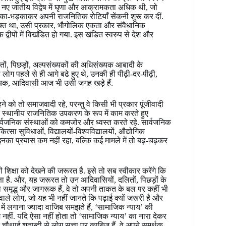
ए जातीय विद्वेष में घृणा और आक्रामकता अधिक थी, जो
़का-भड़काकर अपनी राजनितिक रोटियाँ सेंकनी शुरू कर दीं.
ं विभक्त था, उसी प्रकार, भौगोलिक एकता और संवैधानिक
द्वीपों में विखंडित हो गया. इस खंडित स्वरुप से देश और
ं, पिछड़ों, अल्पसंख्यकों की अधिसंख्यक आबादी के
ोग पहले से ही आगे बढे हुए थे, उनकी ही पीढ़ी-दर-पीढ़ी,
ख्यक, आदिवासी आज भी उसी जगह खड़े हैं.
ने को तो समाजवादी रहे, परन्तु वे किसी भी प्रकार पूंजीवादी
द के स्थानीय राजनितिक उपकरण के रूप में काम करते हुए
र्वजनिक संस्थाओं को कमजोर और ध्वस्त करते रहे. सार्वजनिक
्सा सुविधाओं, विद्यालयों-विश्वविद्यालयों, औद्योगिक
्षा इनका प्रयास कम नहीं रहा, बल्कि कई मामले में तो बढ़-चढ़कर
ी शिक्षा को देखने की जरूरत है. इसे तो सब स्वीकार करेंगे कि
षा है. और, यह जरूरत तो उन आदिवासियों, दलितों, पिछड़ों के
ो समृद्ध और जागरूक हैं, वे तो अपनी ताकत के बल पर कहीं भी
 वाले लोग, जो यह भी नहीं जानते कि पढ़ाई क्यों जरूरी है और
 में लगाना ज्यादा वाजिब समझते हैं, ‘सामाजिक न्याय’ की
दम नहीं. यदि ऐसा नहीं होता तो ‘सामाजिक न्याय’ का नारा देकर
क चौथाई शताब्दी से लोग सत्ता पर काबिज हैं, वे अपने समर्थक