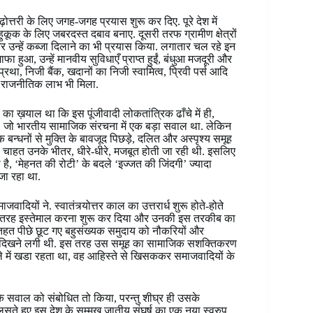
ढ़ोत्तरी के लिए जगह-जगह प्रयास शुरू कर दिए. पूरे देश में
 हुकूक के लिए जबरदस्त दबाव बनाए. दूसरी तरफ ग्रामीण क्षेत्रों
और उन्हें कब्जा दिलाने का भी प्रयास किया. लगातार चल रहे इन
हुआ, उन्हें मानवीय सुविधाएँ प्राप्त हुईं, बंधुआ मजदूरी और
्रथा, निजी बैंक, खदानों का निजी स्वामित्व, प्रिवी पर्स आदि
ा राजनीतिक लाभ भी मिला.
 ख़याल था कि इस पूंजीवादी लोकतांत्रिक ढाँचे में ही,
गी, जो भारतीय सामाजिक संरचना में एक बड़ा सवाल था. लेकिन
 बन्धनों से मुक्ति के बावजूद पिछड़े, दलित और अस्पृश्य समूह
चाहत उनके भीतर, धीरे-धीरे, मजबूत होती जा रही थी. इसलिए
, ‘मेहनत की रोटी’ के बदले ‘इज्जत की जिंदगी’ ज्यादा
जा रहा था.
दियों ने. स्वातंत्र्योत्तर काल का उत्तरार्ध शुरू होते-होते
ी तरह इस्तेमाल करना शुरू कर दिया और उनकी इस तरकीब का
 तहत पीछे छूट गए बहुसंख्यक समुदाय को नौकरियों और
ठा भी दिखने लगी थी. इस तरह उस समूह का सामाजिक सशक्तिकरण
ले में खडा रहता था, वह आहिस्ते से खिसककर समाजवादियों के
 के सवाल को संबोधित तो किया, परन्तु शीघ्र ही उसके
झुलसते हुए इस देश के सम्मुख जातीय संघर्ष का एक नया स्वरुप