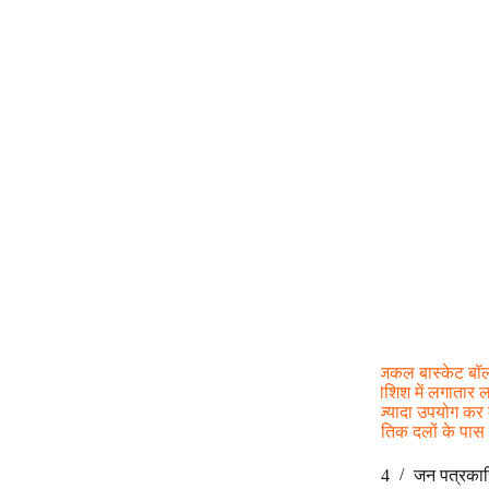
सामाजिक न्याय के अस्पताल में शिक्षा की शव-परीक्षा
‘सामाजिक न्याय’, ‘सबका साथ, सबका विकास’ आदि आजकल बास्केट बॉल खे
जुमला है और हर दल इस गेंद को अपने पाले में करने की कोशिश में लगातार
प्रभावी है कि जो कोई भी इस नारे का अपने पक्ष में जितना ज्यादा उपयोग कर
अर्थात अवाम को अपनी ओर आकर्षित करने के लिए राजनीतिक दलों के पास 
Dr. Anil Kumar Roy
August 9, 2024
जन पत्रकार