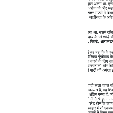
उभरकर सामने आया, जो पहले के जातीय असंतोष से बिलकुल अलग था. इस न
पहले बहुत कम थी. समाजवादियों ने इस विद्वेष और घृणा की आंच को और भड
जिस तरह मध्यकाल के पूर्व यह भूखंड छोटे-छोटे हजारों स्वतंत्र राज्यों मे
समरूपता के बावजूद पूरा देश, साम्प्रदायिकता के साथ ही, जातीयता के अनेक 
समाज और ज्यादा कमजोर हुआ.
दूसरी ओर जिस आरक्षण का परचम इतने जोश से लहराया गया था, उसमें दलितो
अधिसंख्यक लोग फिर से वंचित ही रह गए. उस विशाल समुदाय के जो थोड़े से ल
पुन:-पुन: उस आरक्षण से लाभान्वित होती गयी. बाकी दलित, पिछड़े, अल्पसं
समाजवादी प्रयासों के पूरे प्रकरण में जो सबसे बुरी बात हुई वह यह कि वे कह
ढर्रे और दृष्टिकोण से अपनी भिन्नता नहीं दिखा सके. वे भी वैश्विक पूँजीवा
समाजवाद के नाम पर निजी पूँजीवाद को संरक्षित और पोषित करने के लिए सा
हित में बेहतर सुविधाएँ प्रदान करने की दलील देकर निजी अस्पतालों और चिकित
प्रतिष्ठानों आदि को प्रोत्साहित करने में किसी भी पूंजीवादी पार्टी की अपेक
रहा.
इसी राजनितिक-सामाजिक व्यवहारों के परिप्रेक्ष्य में समाजवादी सत्ता-काल क
आदमी जीये और स्वस्थ रहे, इसके बाद जो सबसे महत्वपूर्ण जरूरत है, वह शिक्
लिए और ज्यादा हो जाती है, जो समाज की किताब के सबसे अंतिम पन्ना हैं. ज
जाकर मनचाही शिक्षा ले ले सकते हैं. लेकिन उस अंतिम पन्ने में लिखे हुए नाम
जो आज भी अपने बच्चे को स्कूल भेजने की अपेक्षा होटल में प्लेट धोने के काम
मृगमरीचिका सृजित करनेवाले नारों में ही केवल दिखते हैं, व्यवहार में तो एक
जिस समुदाय के समर्थन से बिहार, उत्तर प्रदेश और अन्य प्रान्तों में विगत ए