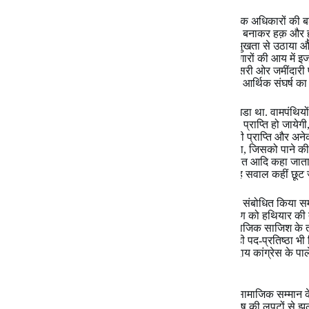
इस बीच आजादी के उद्देश्यों से असंतुष्ट वामपंथियों ने आर्थिक अधिकारों की ब
उन्होंने संगठित क्षेत्र के कामगारों की विभिन्न ट्रेड यूनियन बनाकर हक़ और
में भूमिहीनों और किसानों के पक्ष में जमीन के सवाल को प्रमुखता से उठाया 
जबरदस्त दबावों और आंदोलनों के कारण एक ओर तो कामगारों की आय में इजाफा 
रैयती प्रथा ख़त्म हुई, वासभूमि पर अधिकार प्राप्त हुआ; दूसरी ओर जमींदारी प
के कई दुर्ग ढहकर बिखर गए. अपने समय में वामपंथ को इस आर्थिक संघर्ष क
लेकिन सामाजिक गरिमा का सवाल अब भी जहाँ-का-तहाँ खडा था. वामपंथियों का
आर्थिक अधिकारों की बढ़ोत्तरी करके, सामाजिक गरिमा की प्राप्ति हो जाये
ऐसा हो नहीं सका. थोड़े-बहुत आर्थिक सुधारों, अधिकारों की प्राप्ति और अनेक
को वह सामाजिक समानता और सम्मान नहीं मिल पा रहा था, जिसको पाने की 
उस बड़े समूह के भीतर, जिसे आज पिछड़ा, दलित, महादलित आदि कहा जाता है
प्राथमिक सवाल बनता जा रहा था. वामपंथी प्रयासों में यह सवाल कहीं छूट 
बहुसंख्यक समाज के अंत: में उमड़ती हुई इस जनाकांक्षा को संबोधित किया समाजवा
समाजवादियों ने ‘सामाजिक न्याय’ का नारा लगाकर आरक्षण को हथियार क
बेतरतीब लाभ उन्हें मिला भी. विकास की दौड़ में किसी सामाजिक साजिश के
राजनीति में आरक्षण के उपायों से आर्थिक उन्नति के साथ ही पद-प्रतिष्
भी हुआ. इसलिए कल तक जो पिछड़ा, दलित, मुस्लिम समुदाय कांग्रेस के पा
खेमे में जाकर खडा हो गया.
यह सच है कि समाजवादियों ने दलितों, पिछड़ों, वंचितों के सामाजिक सम्मान
दुष्परिणाम भी सामने आने लगे. सदियों से साम्प्रदायिक विद्वेष की लपटों से 