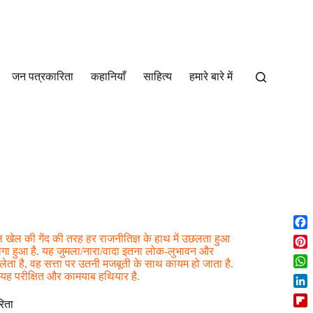
जन पत्रकारिता
कहानियाँ
साहित्‍य
हमारे बारे में
F
ल की गेंद की तरह हर राजनीतिज्ञ के हाथ में उछलता हुआ
a
 लगा हुआ है. यह जुमला/नारा/वादा इतना लोक-लुभावन और
P
 लेता है, वह सत्ता पर उतनी मजबूती के साथ कायम हो जाता है.
c
i
W
यह परीक्षित और कामयाब हथियार है.
e
n
h
b
L
t
a
िता
o
i
e