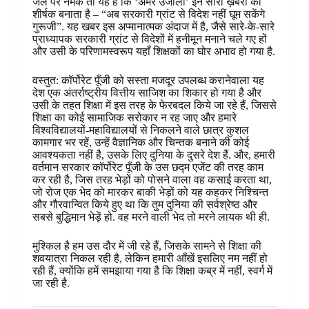
जले पर नमक तो यह है कि ‘अमर उजाला’ इन सारी ख़बरों का
शीर्षक बनाता है – “अब सरकारी ग्रांट से विदेश नहीं घूम सकेंगे
गुरूजी”. यह खबर इस अप्मानात्मक अंदाज में है, जैसे सारे-के-सारे
प्राध्यापक सरकारी ग्रांट से विदेशों में हनीमून मनाने चले गए हों
और उसी के परिणामस्वरूप यहाँ शिक्षकों का घोर अभाव हो गया है.
वस्तुत: कॉर्पोरेट पूँजी को सस्ता मजदूर उपलब्ध करानेवाला यह
देश एक अंतर्राष्ट्रीय वित्तीय साजिश का शिकार हो गया है और
उसी के तहत शिक्षा में इस तरह के फेरबदल किये जा रहे हैं, जिससे
शिक्षा का कोई सामाजिक सरोकार न रह जाए और हमारे
विश्वविद्यालयों-महाविद्यालयों से निकलने वाले छात्र कुशल
कामगार भर रहें, उन्हें वैज्ञानिक और चिन्तक बनाने की कोई
आवश्यकता नहीं है, उसके लिए दुनिया के दुसरे देश हैं. और, हमारी
वर्तमान सरकार कॉर्पोरेट पूँजी के उस छद्म एजेंट की तरह काम
कर रही है, जिस तरह भेड़ों को पोसने वाला वह कसाई करता था,
जो रोज एक भेद को मारकर बाकी भेड़ों को यह कहकर निश्चिन्त
और गौरवान्वित किये हुए था कि तुम दुनिया की सर्वश्रेष्ठ और
सबसे बुद्धिमान भेड़ें हो. वह मरने वाली भेद तो मरने लायक थी ही.
मुश्किल है हम उस दौर में जी रहे हैं, जिसके सामने से शिक्षा की
शवयात्रा निकल रही है, लेकिन हमारी आँखें इसलिए नम नहीं हो
रही हैं, क्योंकि हमें समझाया गया है कि शिक्षा कब्र में नहीं, स्वर्ग में
जा रही है.