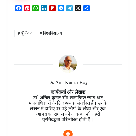
F
P
W
L
F
M
T
X
S
a
i
h
i
l
e
e
h
c
n
a
n
i
s
l
a
e
t
t
k
p
s
e
r
b
e
s
e
b
e
g
e
#
पूँजीवाद
#
विश्वविद्यालय
o
r
A
d
o
n
r
o
e
p
I
a
g
a
k
s
p
n
r
e
m
t
d
r
Dr. Anil Kumar Roy
कार्यकर्ता और लेखक
डॉ. अनिल कुमार रॉय सामाजिक न्याय और
मानवाधिकारों के लिए अथक संघर्षरत हैं। उनके
लेखन में हाशिए पर पड़े लोगों के संघर्ष और एक
न्यायसंगत समाज की आकांक्षा की गहरी
प्रतिबद्धता परिलक्षित होती है।