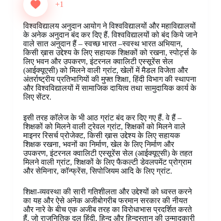
e
t
t
k
p
s
e
r
+1
b
e
s
e
b
e
g
e
o
r
A
d
o
n
r
विश्वविद्यालय अनुदान आयोग ने विश्वविद्यालयों और महाविद्यालयों
o
e
p
I
a
g
a
के अनेक अनुदान बंद कर दिए हैं. विश्वविद्यालयों को बंद किये जाने
k
s
p
n
r
e
m
वाले सात अनुदान हैं – स्वच्छ भारत –स्वस्थ भारत अभियान,
t
d
r
किसी ख़ास उद्देश्य के लिए सहायक शिक्षकों को रखना, स्पोर्ट्स के
लिए भवन और उपकरण, इंटरनल क्वालिटी एस्सूरेंस सेल
(आईक्यूएसी) को मिलने वाली ग्रांट, खेलों में मैडल विजेता और
अंतर्राष्ट्रीय प्रतिभागियों की मुफ्त शिक्षा, हिंदी विभाग की स्थापना
और विश्वविद्यालयों में सामाजिक दायित्व तथा सामुदायिक कार्य के
लिए सेंटर.
इसी तरह कॉलेज के भी आठ ग्रांट बंद कर दिए गए हैं. वे हैं –
शिक्षकों को मिलने वाली ट्रेवल ग्रांट, शिक्षकों को मिलने वाले
माइनर रिसर्च प्रोजेक्ट, किसी ख़ास उद्देश्य के लिए सहायक
शिक्षक रखना, भवनों का निर्माण, खेल के लिए निर्माण और
उपकरण, इंटरनल क्वालिटी एस्सूरेंस सेल (आईक्यूएसी) के तहत
मिलने वाली ग्रांट, शिक्षकों के लिए फैकल्टी डेवलपमेंट प्रोग्राम
और सेमिनार, कॉन्फ्रेंस, सिपोजियम आदि के लिए ग्रांट.
शिक्षा-व्यवस्था की सारी गतिशीलता और उद्देश्यों को ध्वस्त करने
का यह और ऐसे अनेक अजीबोगरीब फरमान सरकार की नीयत
और नारे के बीच एक अजीब तरह का विरोधाभास प्रदर्शित करते
हैं. जो राजनितिक दल हिंदी, हिन्दू और हिन्दुस्तान की उन्माद्कारी