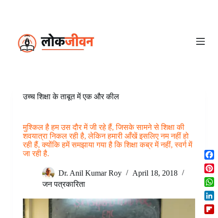
S
k
i
p
t
o
c
o
n
t
e
उच्च शिक्षा के ताबूत में एक और कील
n
t
मुश्किल है हम उस दौर में जी रहे हैं, जिसके सामने से शिक्षा की
शवयात्रा निकल रही है, लेकिन हमारी आँखें इसलिए नम नहीं हो
रही हैं, क्योंकि हमें समझाया गया है कि शिक्षा कब्र में नहीं, स्वर्ग में
जा रही है.
F
Dr. Anil Kumar Roy
April 18, 2018
a
P
c
जन पत्रकारिता
i
W
e
n
h
b
L
t
a
o
i
e