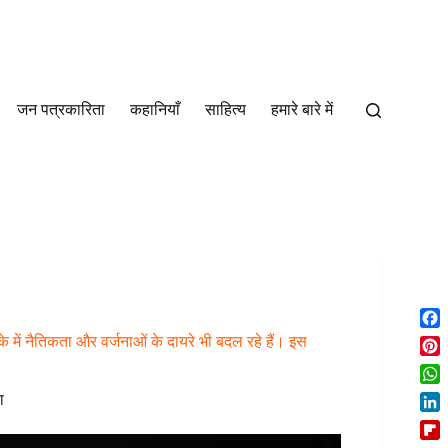
जन पत्रकारिता
कहानियाँ
साहित्‍य
हमारे बारे में
F
में नैतिकता और वर्जनाओं के दायरे भी बदल रहे हैं। इस
a
P
c
i
W
e
ा
n
h
b
L
t
a
o
i
e