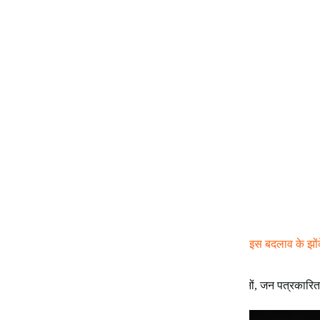
इन दिनों : नैतिकता और वर्जनाएँ
दरअसल संसार वह है जो ससर रहा है यानी बदल रहा है। इस बदलाव के झोंके 
बदलाव के संकट भी है। जानने के लिए पढ़ें यह आलेख
डॉ योगेन्द्र
March 15, 2026
इन दिनों
,
जन पत्रकारित