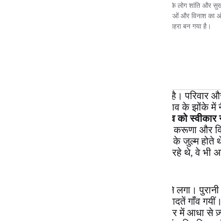
वर्जनाओं के टूटन से संबंधों हाहाकार मचा हुआ है। परिवा
है जो ससर रहा है यानी बदल रहा है। इस बदलाव के झोंके में 
इस बदलाव के
दो संकट
हैं- एक,
मन इस बदलाव को स्वीकार न
कमज़ोरियाँ
हैं। बदलाव ज़रूरी है, लेकिन सत्य, करूणा और वि
देखें तो उसमें कमज़ोर वर्ग के टोलों पर हर तरह के जुल्म होते
वे ख़ुद को महाबली मानते थे। जो महाबली मान रहे थे, वे भी
मजबूरी और सहनशीलता भी अनैतिक थी।
एक समय आया कि दोनों का आमना-सामना होने लगा। पुरानी स्थ
होने लगे। गाँव के बच्चे शहर आये। शहर की आदतें गाँव गयीं। मैंन
एक नामी मुहल्ला था- श्रवण बाज़ार। जिस शहर में आधा से ज़्