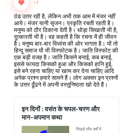
e
t
t
k
p
s
e
r
+3
b
e
s
e
b
e
g
e
o
r
A
d
o
n
r
ठंड उतर रही है, लेकिन अभी तक आम में मंजर नहीं
o
e
p
I
a
g
a
आये। मंजर यानी सृजन। प्रकृति रचती रहती है।
k
s
p
n
r
e
m
मनुष्य को ठौर ठिकाना देती है। थोड़ा सिखाती भी है,
t
d
r
दुत्कारती भी है। वह कहती है कि रचना में ही जीवन
है। मनुष्य बार-बार विध्वंस की ओर भागता है। यों तो
हिन्दू समाज यों भी विस्फोटक है। जाति विस्फोट की
एक बड़ी वजह है। जाति किसने बनाई, कब बनाई,
इससे फायदा किसको हुआ और किसको हानि हुई,
इसे बने रहना चाहिए या खत्म कर देना चाहिए आदि
अनेक प्रश्न हमारे सामने हैं। लोग अक्सर इन प्रश्नों
के उत्तर ढूँढने में अपनी वस्तुनिष्ठता खो देते हैं।