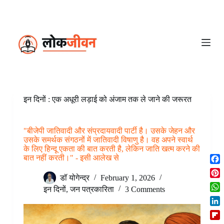
S
k
i
p
t
o
c
o
n
t
e
इन दिनों : एक अधूरी लड़ाई को अंजाम तक ले जाने की जरूरत
n
t
"बीजेपी जातिवादी और संप्रदायवादी पार्टी है। उसके जेहन और
उसके समर्थक संगठनों में जातिवादी विषाणु है।‌ वह अपने स्वार्थ
के लिए हिन्दू एकता की बात करती है, लेकिन जाति खत्म करने की
बात नहीं करती।" - इसी आलेख से
F
डॉ योगेन्द्र
February 1, 2026
a
P
c
इन दिनों
,
जन पत्रकारिता
3 Comments
i
W
e
n
h
b
L
t
a
o
i
e