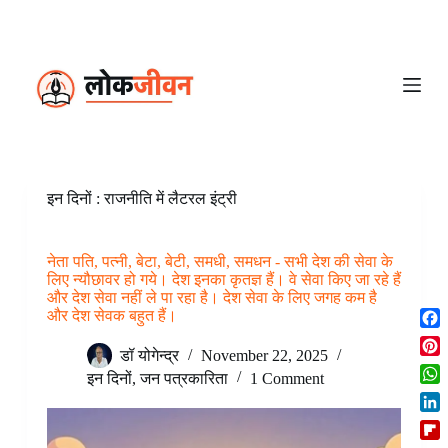
S
k
i
p
t
o
c
o
n
t
e
इन दिनों : राजनीति में लैटरल इंट्री
n
t
नेता पति, पत्नी, बेटा, बेटी, समधी, समधन - सभी देश‌ की सेवा के
लिए न्यौछावर हो गये। देश इनका कृतज्ञ हैं। वे सेवा किए जा रहे हैं
और देश सेवा नहीं ले पा रहा है। देश सेवा के लिए जगह कम है
और देश सेवक बहुत हैं।
F
डॉ योगेन्द्र
November 22, 2025
a
P
c
इन दिनों
,
जन पत्रकारिता
1 Comment
i
W
e
n
h
b
L
t
a
o
i
e