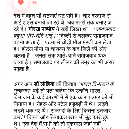
e
t
t
k
p
s
e
r
+6
b
e
s
e
b
e
g
e
o
r
A
d
o
n
r
देश‌ में बहुत सी घटनाएं घट रही हैं। चोर दरवाजे से
o
e
p
I
a
g
a
आई ए एस बनाये जा रहे थे, अब मंत्री तक बनाए जा
k
s
p
n
r
e
m
रहे हैं।
गोरख पाण्डेय
ने सही लिखा था –
‘समाजवाद
t
d
r
बबुआ धीरे-धीरे आई।’
दिल्ली से चलकर समाजवाद
पटना आता है। पटना में थोड़ी मौज मस्ती कर लेता
है। होटल मौर्या या चाणक्य के बाद जिले की ओर
चलता है। जनता तक आते-आते समाजवाद थक
जाता है। समाजवाद पर लीडर की उम्र का भी असर
पड़ता है।
अगर आप
डॉ लोहिया
की किताब
‘भारत विभाजन के
गुनहगार’
पढ़ें तो पता चलेगा कि उन्होंने भारत
विभाजन के कई कारणों में से एक कारण उम्र को भी
गिनाया है। नेहरू और पटेल हड़बड़ी में थे। लड़ते
लड़ते थक गए थे। राजगद्दी के लिए कितना इंतजार
करते! जिन्ना और लियाकत खान भी मुंह फाड़े हुए
थे। एक देश में सभी को तो मुकम्मल जहां नहीं