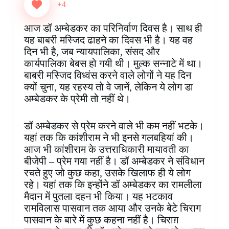
e
t
t
k
p
s
e
r
+4
b
e
s
e
b
e
g
e
o
r
A
d
o
n
r
आज डॉ अम्बेडकर का परिनिर्वाण दिवस है। साथ ही
o
e
p
I
a
g
a
यह बाबरी मस्जिद ढाहने का दिवस भी है। यह वह
k
s
p
n
r
e
m
दिन भी है, जब न्यायपालिका, संसद और
t
d
r
कार्यपालिका बेबस हो गयी थी। मुल्क सन्नाटे में था।
बाबरी मस्जिद विध्वंस करने वाले लोगों ने यह दिन
क्यों चुना, यह रहस्य तो वे जानें, लेकिन ये लोग डा
अम्बेडकर के प्रेमी तो नहीं थे।
डॉ अम्बेडकर से प्रेम करने वाले भी कम नहीं भटके।
यहां तक कि कांशीराम ने भी इनसे गलबहियां की।
आज भी कांशीराम के उत्तराधिकारी मायावती का
बीजेपी – प्रेम गया नहीं है। डॉ अम्बेडकर ने संविधान
रचते हुए जो कुछ कहा, उसके खिलाफ ही ये लोग
रहे। यहां तक कि इन्होंने डॉ अम्बेडकर का रामलीला
मैदान में पुतला दहन भी किया। यह भटकाव
रामविलास पासवान तक आया और उनके बेटे चिराग
पासवान के बारे में कुछ कहना नहीं है। चिराग़