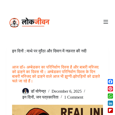
S
k
i
p
t
o
c
o
n
t
e
इन दिनों : माथे पर मुरैठा और दिमाग में नफ़रत की नदी
n
t
आज डॉ० अम्बेडकर का परिनिर्वाण दिवस है और बाबरी मस्जिद
को ढाहने का दिवस भी। अम्बेडकर परिनिर्वाण दिवस के दिन
बाबरी मस्जिद को ढाहने वाले आज भी झुग्गी-झोपड़ियों को ढाहते
चले जा रहे हैं।
F
डॉ योगेन्द्र
December 6, 2025
a
P
c
इन दिनों
,
जन पत्रकारिता
1 Comment
i
W
e
n
h
b
L
t
a
o
i
e