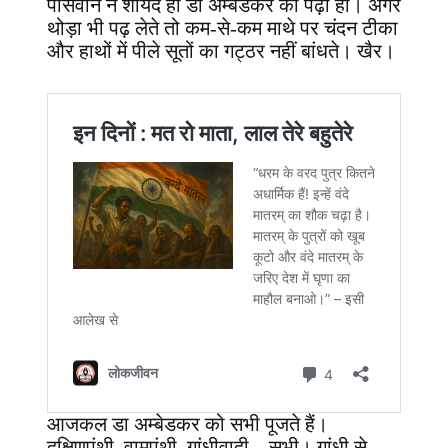
पासवान ने शायद ही डॉ अम्बेडकर को पढ़ा हो। अगर
थोड़ा भी पढ़ लेते तो कम-से-कम माथे पर चंदन टीका
और हाथों में पीले सूतों का गट्ठर नहीं बांधते। खैर।
आजकल डा अम्बेडकर को सभी पूजते हैं।
दक्षिणपंथी, वामपंथी, गांधीवादी – सभी। गांधी से