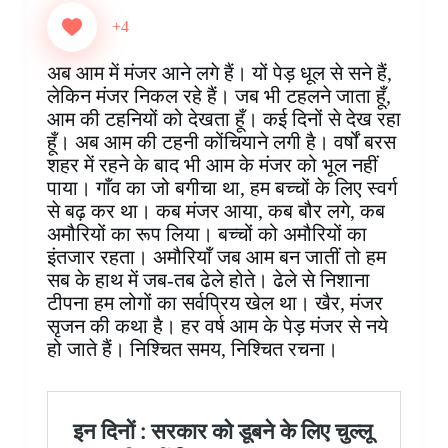
c
n
a
n
i
s
l
a
e
t
t
k
p
s
e
r
+4
b
e
s
e
b
e
g
e
o
r
A
d
o
n
r
अब आम में मंजर आने लगे हैं। यों पेड़ धूल से सने हैं,
o
e
p
I
a
g
a
लेकिन मंजर निकल रहे हैं। जब भी टहलने जाता हूँ,
k
s
p
n
r
e
m
आम की टहनियों को देखता हूँ। कई दिनों से देख रहा
t
d
r
हूँ। अब आम की टहनी कोंचियाने लगी है। वर्षों बरस
शहर में रहने के बाद भी आम के मंजर को भूल नहीं
पाया। गाँव का जो बगीचा था, हम बच्चों के लिए स्वर्ग
से बढ़ कर था। कब मंजर आया, कब बौर लगे, कब
अमौरियों का रूप लिया। बच्चों को अमौरियों का
इंतजार रहता। अमौरियाँ जब आम बन जातीं तो हम
सब के हाथ में जब-तब ढेले होते। ढेले से निशाना
टीपना हम लोगों का सर्वप्रिय खेल था। खैर, मंजर
सृजन की कथा है। हर‌ वर्ष आम के पेड़ मंजर से नये
हो जाते हैं। निश्चित समय, निश्चित रचना।