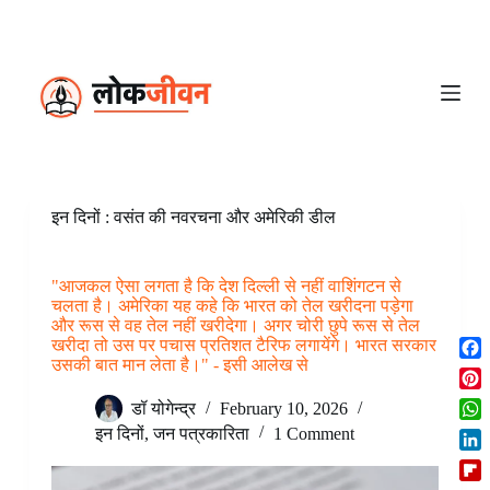
S
k
i
p
t
o
c
o
n
t
e
इन दिनों : वसंत की नवरचना और अमेरिकी डील
n
t
"आजकल ऐसा लगता है कि देश दिल्ली से नहीं वाशिंगटन से
चलता है। अमेरिका यह कहे कि भारत को तेल खरीदना पड़ेगा
और रूस से वह तेल नहीं खरीदेगा। अगर चोरी छुपे रूस से तेल
खरीदा तो उस पर पचास प्रतिशत टैरिफ लगायेंगे। भारत सरकार
उसकी बात मान लेता है।" - इसी आलेख से
F
a
P
डॉ योगेन्द्र
February 10, 2026
c
i
W
इन दिनों
,
जन पत्रकारिता
1 Comment
e
n
h
b
L
t
a
o
i
e