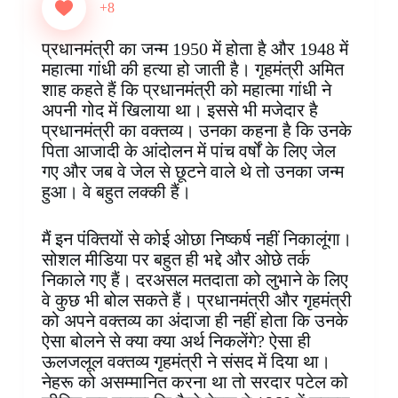
e
t
t
k
p
s
e
r
+8
b
e
s
e
b
e
g
e
o
r
A
d
o
n
r
प्रधानमंत्री का जन्म 1950 में होता है और 1948 में
o
e
p
I
a
g
a
महात्मा गांधी की हत्या हो जाती है। गृहमंत्री अमित
k
s
p
n
r
e
m
शाह कहते हैं कि प्रधानमंत्री को महात्मा गांधी ने
t
d
r
अपनी गोद में खिलाया था। इससे भी मजेदार है
प्रधानमंत्री का वक्तव्य। उनका कहना है कि उनके
पिता आजादी के आंदोलन में पांच वर्षों के लिए जेल
गए और जब वे जेल से छूटने वाले थे तो उनका जन्म
हुआ। वे बहुत लक्की हैं।
मैं इन पंक्तियों से कोई ओछा निष्कर्ष नहीं निकालूंगा।
सोशल मीडिया पर बहुत ही भद्दे और ओछे तर्क
निकाले गए हैं। दरअसल मतदाता को लुभाने के लिए
वे कुछ भी बोल सकते हैं। प्रधानमंत्री और गृहमंत्री
को अपने वक्तव्य का अंदाजा ही नहीं होता कि उनके
ऐसा बोलने से क्या क्या अर्थ निकलेंगे? ऐसा ही
ऊलजलूल वक्तव्य गृहमंत्री ने संसद में दिया था।
नेहरू को असम्मानित करना था तो सरदार पटेल को