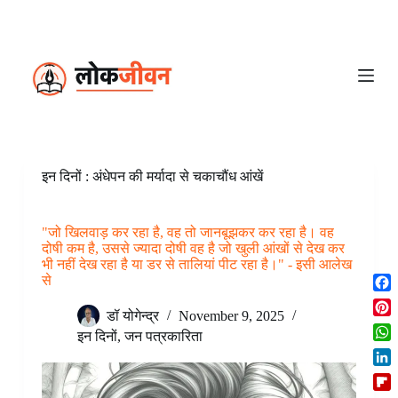
S
k
i
p
t
o
c
o
n
t
e
इन दिनों : अंधेपन की मर्यादा से चकाचौंध आंखें
n
t
"जो खिलवाड़ कर रहा है, वह तो जानबूझकर कर रहा है। वह
दोषी कम है, उससे ज्यादा दोषी वह है जो खुली आंखों से देख कर
भी नहीं देख रहा है या डर से तालियां पीट रहा है।" - इसी आलेख
से
F
डॉ योगेन्द्र
November 9, 2025
a
P
c
इन दिनों
,
जन पत्रकारिता
i
W
e
n
h
b
L
t
a
o
i
e