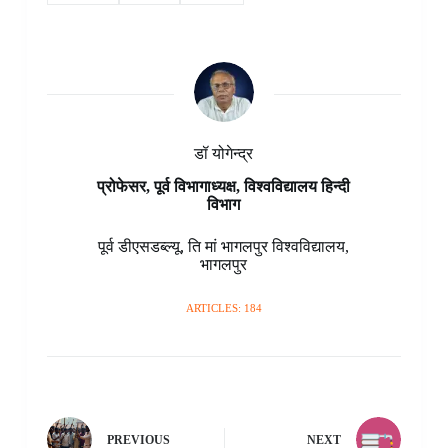
o
r
A
d
o
n
r
o
e
p
I
a
g
a
k
s
p
n
r
e
m
t
d
r
डॉ योगेन्द्र
प्रोफेसर, पूर्व विभागाध्यक्ष, विश्वविद्यालय हिन्दी
विभाग
पूर्व डीएसडब्ल्यू
,
ति मां भागलपुर विश्वविद्यालय
,
भागलपुर
ARTICLES: 184
PREVIOUS
NEXT