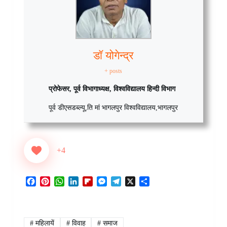
डॉ योगेन्द्र
+ posts
प्रोफेसर, पूर्व विभागाध्यक्ष, विश्वविद्यालय हिन्दी विभाग
पूर्व डीएसडब्ल्यू
,
ति मां भागलपुर विश्वविद्यालय
,
भागलपुर
+4
F
P
W
L
F
M
T
X
S
a
i
h
i
l
e
e
h
c
n
a
n
i
s
l
a
e
t
t
k
p
s
e
r
b
e
s
e
b
e
g
e
#
महिलायें
#
विवाह
#
समाज