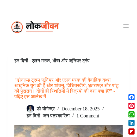
S
k
i
p
t
o
c
o
n
t
e
इन दिनों : एलन मस्क, भीष्म और जूनियर ट्रंप
n
t
"डोनाल्ड ट्रम्प जूनियर और एलन मस्क की वैवाहिक कथा
आधुनिक युग की है और शांतनु, विचित्रवीर्य, धृतराष्ट्र और पांडु
की पुरातन। दोनों ही स्थितियों में स्त्रियों की दशा क्या है?" -
पढ़िए इस आलेख में
F
डॉ योगेन्द्र
December 18, 2025
a
P
c
इन दिनों
,
जन पत्रकारिता
1 Comment
i
W
e
n
h
b
L
t
a
o
i
e