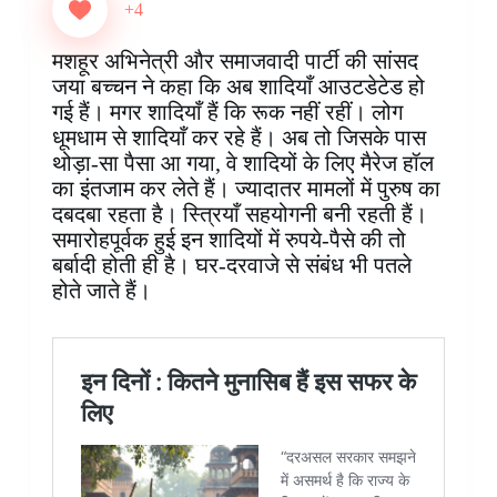
e
t
t
k
p
s
e
r
+4
b
e
s
e
b
e
g
e
o
r
A
d
o
n
r
मशहूर अभिनेत्री और समाजवादी पार्टी की सांसद
o
e
p
I
a
g
a
जया बच्चन ने कहा कि अब शादियाँ आउटडेटेड हो
k
s
p
n
r
e
m
गई हैं। मगर शादियाँ हैं कि रूक नहीं रहीं। लोग
t
d
r
धूमधाम से शादियाँ कर रहे हैं। अब तो जिसके पास
थोड़ा-सा पैसा आ गया, वे शादियों के लिए मैरेज हॉल
का इंतजाम कर लेते हैं। ज्यादातर मामलों में पुरुष का
दबदबा रहता है। स्त्रियाँ सहयोगनी बनी रहती हैं।
समारोहपूर्वक हुई इन शादियों में रुपये-पैसे की तो
बर्बादी होती ही है। घर-दरवाजे से संबंध भी पतले
होते जाते हैं।