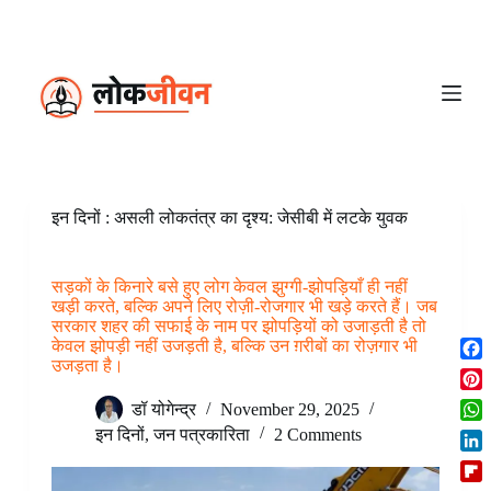
S
k
i
p
t
o
c
o
n
t
e
इन दिनों : असली लोकतंत्र का दृश्य: जेसीबी में लटके युवक
n
t
सड़कों के किनारे बसे हुए लोग केवल झुग्गी-झोपड़ियाँ ही नहीं
खड़ी करते, बल्कि अपने लिए रोज़ी-रोजगार भी खड़े करते हैं। जब
सरकार शहर की सफाई के नाम पर झोपड़ियों को उजाड़ती है तो
केवल झोपड़ी नहीं उजड़ती है, बल्कि उन ग़रीबों का रोज़गार भी
उजड़ता है।
F
a
P
डॉ योगेन्द्र
November 29, 2025
c
i
W
इन दिनों
,
जन पत्रकारिता
2 Comments
e
n
h
b
L
t
a
o
i
e