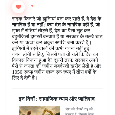
c
n
a
n
i
s
l
a
e
t
t
k
p
s
e
r
+7
b
e
s
e
b
e
g
e
o
r
A
d
o
n
r
सड़क किनारे जो झुग्गियां बना कर रहते हैं, वे देश के
o
e
p
I
a
g
a
नागरिक हैं या नहीं? क्या देश के नागरिक वहीं हैं, जो
k
s
p
n
r
e
m
मुफ्त में रोटियां तोड़ते हैं, देश का पैसा लूट कर
t
d
r
बहुमंजिली इमारतें बनवाते हैं या सरकार के तलवे चाट
कर या चटवा कर अकूत संपत्ति जमा करते हैं।
झुग्गियों में रहने वालों की कभी गणना नहीं हुई।
गणना होनी चाहिए, जिससे पता तो चले कि देश का
विकास कितना हुआ है? दूसरी तरफ सरकार अपने
पैसे से जनता की जमीन जबर्दस्ती खरीद लेती है और
1050 एकड़ जमीन महज एक रुपए में तीस वर्षों के
लिए दे देती है।