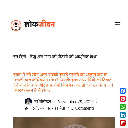
S
k
i
p
t
o
c
o
n
t
e
इन दिनों : गिद्ध और मांस की पोटली की आधुनिक कथा
n
t
हमाम में नंगे लोग अगर सबको कपड़े पहनने का आह्वान करे तो
उसकी बात कोई क्यों मानेगा? जिसके हाथ अपराधियों को टिकट
देने से नहीं कांपे और हत्यारोपी विधायक बनाता रहे, उसके राज में
अपराध खत्म कैसे होगा?
F
डॉ योगेन्द्र
November 29, 2025
a
P
c
इन दिनों
,
जन पत्रकारिता
2 Comments
i
W
e
n
h
b
L
t
a
o
i
e