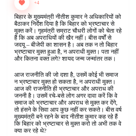
e
t
t
k
p
s
e
r
+4
b
e
s
e
b
e
g
e
o
r
A
d
o
n
r
बिहार के मुख्यमंत्री नीतीश कुमार ने अधिकारियों को
o
e
p
I
a
g
a
बैठाकर निर्देश दिया है कि बिहार को भ्रष्टाचार से
k
s
p
n
r
e
m
मुक्त करें। गृहमंत्री सम्राट चौधरी लोगों को चेता रहे
t
d
r
हैं कि अब अपराधियों की खैर नहीं। बीस वर्षों से
जदयू – बीजेपी का शासन है। अब तक न तो बिहार
भ्रष्टाचार मुक्त हुआ है, न अपराधी मुक्त। पता नहीं
और कितना वक्त लगे? शायद जन्म जन्मांतर तक।
आज राजनीति की जो दशा है, उसमें कोई भी समाज
न भ्रष्टाचार मुक्त हो सकता है, न अपराधी मुक्त।
आज की राजनीति ही भ्रष्टाचार और अपराध की
जननी है। उसमें रचे-बसे लोग अगर दावा करें कि वे
समाज को भ्रष्टाचार और अपराध से मुक्त कर देंगे,
तो हंसने के सिवा आप कुछ नहीं कर सकते। बीस वर्ष
मुख्यमंत्री बने रहने के बाद नीतीश कुमार कह रहे हैं
कि बिहार को भ्रष्टाचार से मुक्त करो तो अभी तक वे
क्या कर रहे थे?