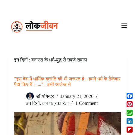
S
k
i
p
t
o
c
o
n
t
e
इन दिनों : बनारस के धर्म-युद्ध से उपजे सवाल
n
t
"इस देश में धार्मिक क्रांति की भी जरूरत है। हमने धर्म के ठेकेदार
पैदा किए हैं। ...." - इसी आलेख से
डॉ योगेन्द्र
January 21, 2026
F
इन दिनों
,
जन पत्रकारिता
1 Comment
a
P
c
i
W
e
n
h
b
L
t
a
o
i
e