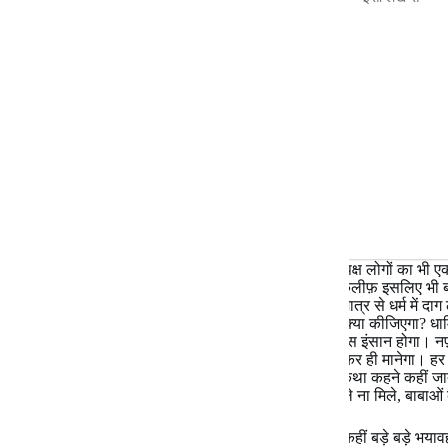
अंगुलियों पर आप निष्पक्ष लोगों को गिन सकते हैं। वैसे निष्पक्ष लोगों का भी
है, जिसे हमने जीवन से खारिज कर दिया है। भारत की तकलीफ़ इसलिए भी ब
की संतान हैं। दूसरी हमारी इतनी हालत खराब है कि छूने मात्र से धर्म में 
पेशाब छिड़का जाय। अगर यह धर्म है तो ऐसे धर्म बचा कर क्या कीजिएगा? धा
जो धार्मिक होगा, वह करुणा से ओतप्रोत होगा। वह खालिस इंसान होगा। नफ
रूप धारण किया है, लगता है कि धर्म को धरती पर से उठा कर ही मानेगा। ह
दरअसल इन्होंने धर्म को धंधा में तब्दील कर दिया है। राम कथा कहने कहीं जा
संपत्ति है कि निजी प्लेन खरीद लिया है। भक्त को कुछ मिले ना मिले, बाबाओं की
मुझे तो लगता है कि अंगुलिमाल मुक्त में बदनाम था, उससे कहीं बड़े बड़े भया