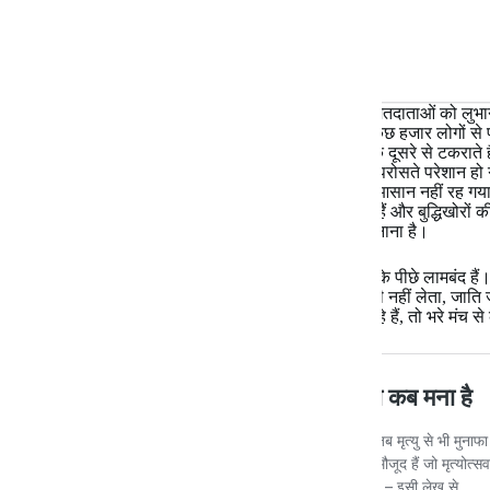
प्री पोल महज एक खेल है जो पैसे से खरीदा जाता है और मतदाताओं को लुभान
यही धंधा है। करोड़ों करोड़ लोगों की चेतना और मन को कुछ हजार लोगों स
इतने तरह के एक्जिट पोल होते हैं कि परस्पर के आँकड़े एक दूसरे से टकराते हैं।
एक्जिट पोल की बाढ़ आ गई। चैनल एक्जिट पोल परोसते-परोसते परेशान हो 
पूंजीपतियों और सत्ताधारियों के इस खेल को समझना अब आसान नहीं रह गया
होती जा रही है, संवैधानिक संस्थाओं के टेंटुए दबा दिए गए हैं और बुद्धिखो
असंगत तर्कों और डंडीमार विचारों से जनता को बेवकूफ बनाना है।
फेसबुक पर देखता हूं ज्यादातर लोग अपनी अपनी जातियों के पीछे लामबंद हैं। जि
वे भी जाति के पक्ष में खड़े दिखते हैं। भारत में इंसान जन्म ही नहीं लेता, जाति
मुक्ति नहीं है। प्रधानमंत्री को जब लगता है कि गेम हार रहे हैं, तो भरे मंच से 