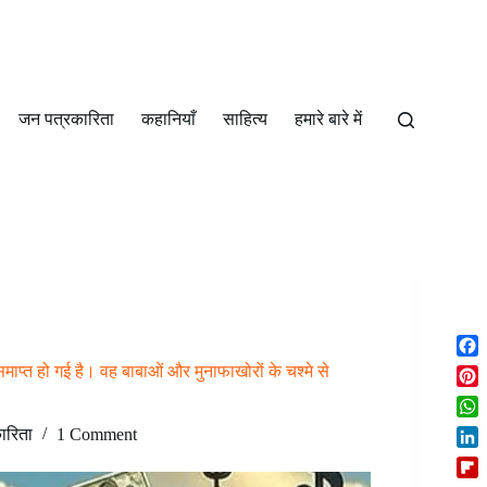
जन पत्रकारिता
कहानियाँ
साहित्‍य
हमारे बारे में
F
प्त हो गई है। वह बाबाओं और मुनाफाखोरों के चश्मे से
a
P
c
i
W
e
ारिता
1 Comment
n
h
b
L
t
a
o
i
e