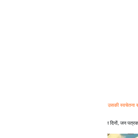
इन दिनों : बुद्धिखोर और आधुनिक अंगुलिमाल
धर्म और पूँजी के खेल में आमजन इस तरह उलझ गया है कि उसकी स्वचेतना समा
दुनिया को और ख़ुद अपने जीवन को भी देखने लगा है।
डॉ योगेन्द्र
November 13, 2025
इन दिनों
,
जन पत्रक