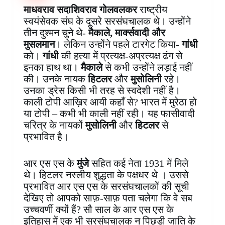
o
r
A
d
o
n
r
माधवराव सदाशिवराव गोलवलकर
राष्ट्रीय
o
e
p
I
a
g
a
स्वयंसेवक संघ के दूसरे सरसंघचालक थे। उन्होंने
k
s
p
n
r
e
m
तीन दुश्मन चुने थे-
मैकाले, मार्क्सवादी और
t
d
r
मुसलमान
। लेकिन उन्होंने पहले टारगेट किया-
गांधी
को।
गांधी
की हत्या में प्रत्यक्ष-अप्रत्यक्ष ढंग से
इनका हाथ था।
मैकाले
से कभी उन्होंने लड़ाई नहीं
की। उनके नायक
हिटलर
और
मुसोलिनी
रहे।
उनका ड्रेस किसी भी तरह से स्वदेशी नहीं है।
काली टोपी आख़िर आयी कहाँ से? भारत में मुरेठा हो
या टोपी – कभी भी काली नहीं रही। यह फासीवादी
चरित्र के नायकों
मुसोलिनी
और
हिटलर
से
प्रभावित है।
आर एस एस के
मुंजे
सहित कई नेता 1931 में मिले
थे। हिटलर नस्लीय शुद्धता के पक्षधर थे । उससे
प्रभावित आर एस एस के सरसंघचालकों की सूची
देखिए तो आपको साफ़-साफ़ पता चलेगा कि वे सब
उच्चवर्णी क्यों हैं? सौ साल के आर एस एस के
इतिहास में एक भी सरसंघचालक न पिछड़ी जाति के