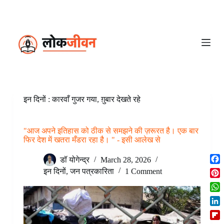
S
k
i
p
t
o
c
o
n
t
e
इन दिनों : कारवाँ गुजर गया, ग़ुबार देखते रहे
n
t
"आज अपने इतिहास को ठीक से समझने की ज़रूरत है। एक बार
फिर देश में खतरा मँडरा रहा है। " - इसी आलेख से
डॉ योगेन्द्र
March 28, 2026
F
इन दिनों
,
जन पत्रकारिता
1 Comment
a
P
c
i
W
e
n
h
b
L
t
a
o
i
e