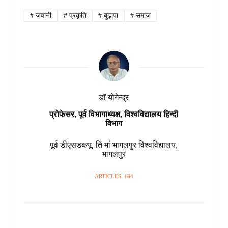
e
t
t
k
p
s
e
r
b
e
s
e
b
e
g
e
#
जवानी
#
प्रकृति
#
बुढ़ापा
#
समाज
o
r
A
d
o
n
r
o
e
p
I
a
g
a
k
s
p
n
r
e
m
t
d
r
डॉ योगेन्द्र
प्रोफेसर, पूर्व विभागाध्यक्ष, विश्वविद्यालय हिन्दी
विभाग
पूर्व डीएसडब्ल्यू
,
ति मां भागलपुर विश्वविद्यालय
,
भागलपुर
ARTICLES: 184