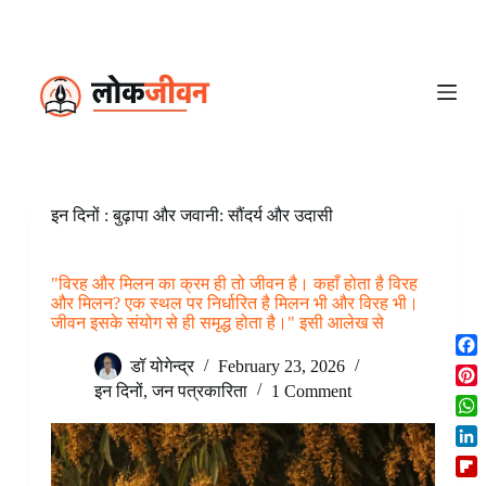
S
k
i
p
t
o
c
o
n
t
e
इन दिनों : बुढ़ापा और जवानी: सौंदर्य और उदासी
n
t
"विरह और मिलन का क्रम ही तो जीवन है। कहाँ होता है विरह
और मिलन? एक स्थल पर निर्धारित है मिलन भी और विरह भी।
जीवन इसके संयोग से ही समृद्ध होता है।" इसी आलेख से
F
डॉ योगेन्द्र
February 23, 2026
a
इन दिनों
,
जन पत्रकारिता
1 Comment
P
c
i
W
e
n
h
b
L
t
a
o
i
e