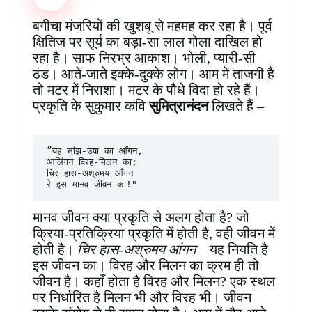
b
e
s
e
b
e
g
e
o
r
A
d
o
n
r
बगीचा मंजरियों की खुशबू से महमह कर रहा है। पूर्व
o
e
p
I
a
g
a
क्षितिज पर सूर्य का बड़ा-सा लाल गोला दाखिल हो
k
s
p
n
r
e
m
रहा है। साफ निरभ्र आकाश। भोली, प्यारी-सी
t
d
r
ठंड। आते-जाते इक्के-दुक्के लोग। आम में ताजगी है
तो मटर में निराशा। मटर के पौधे विदा हो रहे हैं।
प्रकृति के सुकुमार कवि
सुमित्रानंदन
लिखते हैं –
”यह सांझ-उषा का आँगन,

आलिंगन विरह-मिलन का;                                                                                      
चिर हास-अश्रुमय आँगन                                                                                             
रे इस मानव जीवन का!"
मानव जीवन क्या प्रकृति से अलग होता है? जो
क्रिया-प्रतिक्रिया प्रकृति में होती है, वही जीवन में
होती है।
चिर हास-अश्रुमय आंगन
– यह नियति है
इस जीवन का। विरह और मिलन का क्रम ही तो
जीवन है। कहाँ होता है विरह और मिलन? एक स्थल
पर निर्धारित है मिलन भी और विरह भी। जीवन