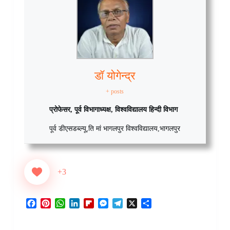
डॉ योगेन्द्र
+ posts
प्रोफेसर, पूर्व विभागाध्यक्ष, विश्वविद्यालय हिन्दी विभाग
पूर्व डीएसडब्ल्यू
,
ति मां भागलपुर विश्वविद्यालय
,
भागलपुर
+3
F
P
W
L
F
M
T
X
S
a
i
h
i
l
e
e
h
c
n
a
n
i
s
l
a